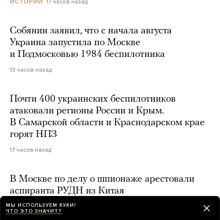
17 часов назад
ИСТОРИИ
Собянин заявил, что с начала августа
Украина запустила по Москве
и Подмосковью 1984 беспилотника
13 часов назад
Почти 400 украинских беспилотников
атаковали регионы России и Крым.
В Самарской области и Краснодарском крае
горят НПЗ
17 часов назад
В Москве по делу о шпионаже арестовали
аспиранта РУДН из Китая
МЫ ИСПОЛЬЗУЕМ КУКИ!
14 часов назад
ЧТО ЭТО ЗНАЧИТ?