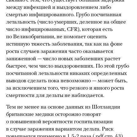
связано с тем, что существует большая задержка
между инфекцией и выздоровлением либо
смертью инфицированного. Грубо посчитанная
летальность (число умерших, деленное на общее
число инфицированных, CFR), которая есть
по Великобритании, не помогает оценить
истинную тяжесть заболевания, так как на фоне
роста случаев заражения часто оказывается
заниженной — число новых заболевших растет
быстрее, чем число выздоровевших. По этой грубо
посчитанной летальности никаких определенных
выводов сделать пока невозможно — может быть,
за исключением того, что резкого и явного роста
смертности для дельты не наблюдается.
Тем не менее на основе данных из Шотландии
британские медики осторожно говорят
о повышенной вероятности госпитализации
в случае заражения вариантом дельта. Риск
повышается примерно в 1,5-2 раза (
.pdf
стр. 43).