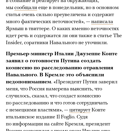
в сознание и реагирует на окружающих,
мы
сообщали
еще в понедельник, но в основном
статья очень сильно преувеличена и содержит
много фактических неточностей», —
написала
Ярмыш в твиттере. О каких именно неточностях
идет речь и содержатся ли они также в статье The
Insider, соратники Навального не уточнили.
Премьер-министр Италии Джузеппе Конте
заявил о готовности Путина создать
комиссию по расследованию отравления
Навального
.
В Кремле это объяснили
недопониманием
. «Президент Путин заверил
меня, что Россия намерена выяснить, что
случилось, сказал, что создаст комиссию
по расследованию и что готов сотрудничать
с немецкими властями», —
цитирует
Конте
итальянское издание Il Foglio. Судя
по информации на сайте Кремля, президент