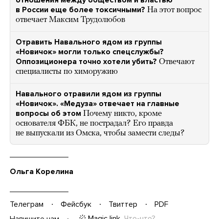
отношения между обществом и властью
в России еще более токсичными?
На этот вопрос
отвечает Максим Трудолюбов
Отравить Навального ядом из группы
«Новичок» могли только спецслужбы?
Оппозиционера точно хотели убить?
Отвечают
специалисты по химоружию
Навального отравили ядом из группы
«Новичок». «Медуза» отвечает на главные
вопросы об этом
Почему никто, кроме
основателя ФБК, не пострадал? Его правда
не выпускали из Омска, чтобы замести следы?
Ольга Корелина
Телеграм
Фейсбук
Твиттер
PDF
Magic link
Что-что?
Напишите нам