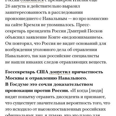
России
созвонился
с премьером Италии еще
26 августа и действительно выразил
заинтересованность в расследовании
произошедшего с Навальным — но про комиссию
на сайте Кремля не упоминалось. Пресс-
секретарь президента России Дмитрий Песков
объяснил заявление Конте «недопониманием».
Он повторил, что Россия не видит оснований для
возбуждения уголовного дела об отравлении
Навального, так как российские специалисты
не нашли никаких следов отравляющих веществ.
Госсекретарь США
допустил
причастность
Москвы к отравлению Навального.
В Госдуме это сочли доказательством
провокации против России.
«И когда [люди]
видят попытку отравить диссидента и признают,
что существует значительная вероятность того, что
это исходило от высокопоставленных российских
официальных лиц, я думаю, что это плохо для