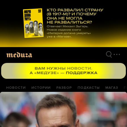
Перейти
к
материалам
НОВОСТИ
ИСТОРИИ
РАЗБОР
ПОДКАСТЫ
МАГАЗ
П