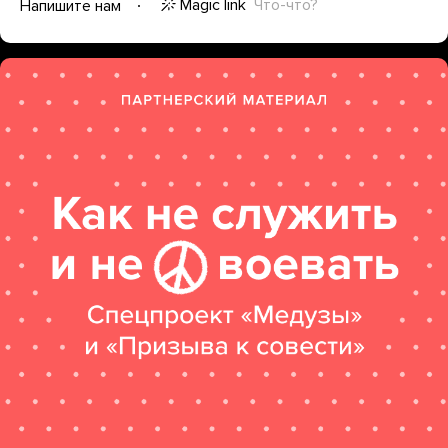
Magic link
Что-что?
Напишите нам