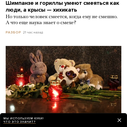
Шимпанзе и гориллы умеют смеяться как
люди, а крысы — хихикать
Но только человек смеется, когда ему не смешно.
А что еще наука знает о смехе?
21 час назад
РАЗБОР
МЫ ИСПОЛЬЗУЕМ КУКИ!
ЧТО ЭТО ЗНАЧИТ?