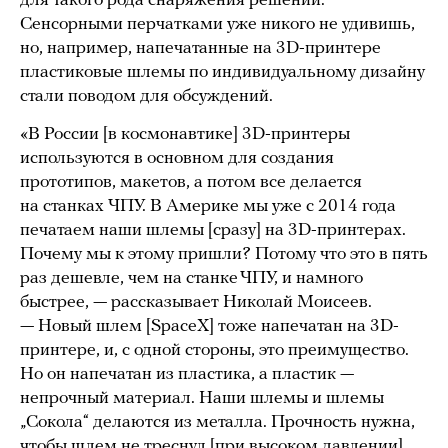
для такого рода снаряжения решений.
Сенсорными перчатками уже никого не удивишь,
но, например, напечатанные на 3D-принтере
пластиковые шлемы по индивидуальному дизайну
стали поводом для обсуждений.
«В России [в космонавтике] 3D-принтеры
используются в основном для создания
прототипов, макетов, а потом все делается
на станках ЧПУ. В Америке мы уже с 2014 года
печатаем наши шлемы [сразу] на 3D-принтерах.
Почему мы к этому пришли? Потому что это в пять
раз дешевле, чем на станке ЧПУ, и намного
быстрее, — рассказывает Николай Моисеев.
— Новый шлем [SpaceX] тоже напечатан на 3D-
принтере, и, с одной стороны, это преимущество.
Но он напечатан из пластика, а пластик —
непрочный материал. Наши шлемы и шлемы
„Сокола“ делаются из металла. Прочность нужна,
чтобы шлем не треснул [при высоком давлении].