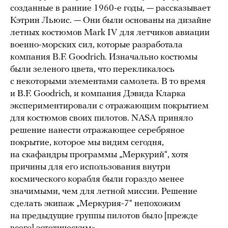
созданные в ранние 1960-е годы, — рассказывает
Кэтрин Льюис. — Они были основаны на дизайне
летных костюмов Mark IV для летчиков авиации
военно-морских сил, которые разработала
компания B.F. Goodrich. Изначально костюмы
были зеленого цвета, что перекликалось
с некоторыми элементами самолета. В то время
и B.F. Goodrich, и компания Дэвида Кларка
экспериментировали с отражающим покрытием
для костюмов своих пилотов. NASA приняло
решение нанести отражающее серебряное
покрытие, которое мы видим сегодня,
на скафандры программы „Меркурий“, хотя
причины для его использования внутри
космического корабля были гораздо менее
значимыми, чем для летной миссии. Решение
сделать экипаж „Меркурия-7“ непохожим
на предыдущие группы пилотов было [прежде