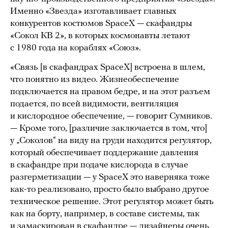
Именно «Звезда» изготавливает главных
конкурентов костюмов SpaceX — скафандры
«Сокол КВ 2», в которых космонавты летают
с 1980 года на кораблях «Союз».
«Связь [в скафандрах SpaceX] встроена в шлем,
что понятно из видео. Жизнеобеспечение
подключается на правом бедре, и на этот разъем
подается, по всей видимости, вентиляция
и кислородное обеспечение, — говорит Сумников.
— Кроме того, [различие заключается в том, что]
у „Соколов“ на виду на груди находится регулятор,
который обеспечивает поддержание давления
в скафандре при подаче кислорода в случае
разгерметизации — у SpaceX это наверняка тоже
как-то реализовано, просто было выбрано другое
техническое решение. Этот регулятор может быть
как на борту, например, в составе системы, так
и замаскирован в скафандре — дизайнеры очень