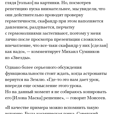
глядя [только] на картинки. Но, посмотрев
репетицию пуска внимательнее, мы увидели, что
они действительно проводят проверку
герметичности, скафандр при этом наполняется
давлением, раздувается, перчатку
с гермомолниями застегивают, поэтому у меня
лично после просмотра презентации сложилось
впечатление, что все-таки скафандр у них [сделан]
как надо», — комментирует Михаил Сумников
из «Звезды».
Однако более серьезного обсуждения
функциональности стоит ждать, когда астронавты
вернутся на Землю. «Где-то это нам дает урок,
впереди еще осмысление этого урока.
Но на данный момент я не собираюсь копировать
его [Илона Маска] решение», — говорит Моисеев.
«В качестве примера можно вспомнить такую
историю. Была космическая гонка, Советский