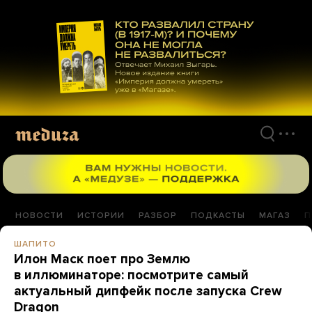
Перейти
к
материалам
НОВОСТИ
ИСТОРИИ
РАЗБОР
ПОДКАСТЫ
МАГАЗ
П
ШАПИТО
Илон Маск поет про Землю
в иллюминаторе: посмотрите самый
актуальный дипфейк после запуска Crew
Dragon