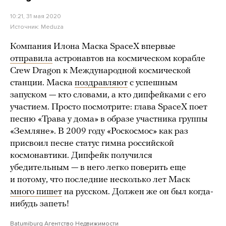
10:21, 31 мая 2020
Источник:
Meduza
Компания Илона Маска SpaceX впервые
отправила
астронавтов на космическом корабле
Crew Dragon к Международной космической
станции. Маска
поздравляют
с успешным
запуском — кто словами, а кто дипфейками с его
участием. Просто посмотрите: глава SpaceX поет
песню «Трава у дома» в образе участника группы
«Земляне». В 2009 году «Роскосмос» как раз
присвоил песне статус гимна российской
космонавтики.
Дипфейк получился
убедительным — в него легко поверить еще
и потому, что последние несколько лет Маск
много пишет
на русском. Должен же он был когда-
нибудь запеть!
Batumiburg Агентство Недвижимости