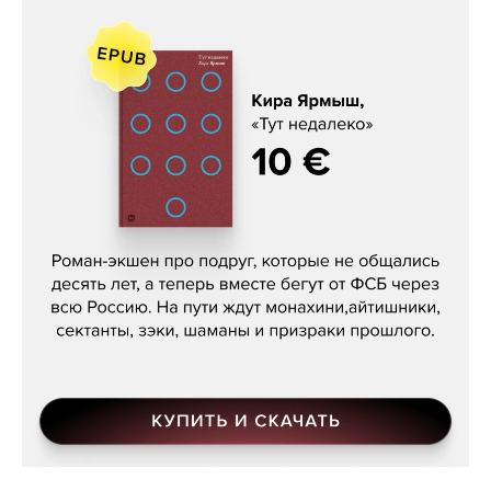
Кира Ярмыш, «Тут недалеко»