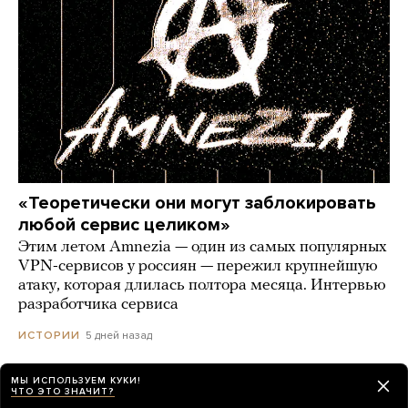
«Теоретически они могут заблокировать
любой сервис целиком»
Этим летом Amnezia — один из самых популярных
VPN-сервисов у россиян — пережил крупнейшую
атаку, которая длилась полтора месяца. Интервью
разработчика сервиса
5 дней назад
ИСТОРИИ
МЫ ИСПОЛЬЗУЕМ КУКИ!
ЧТО ЭТО ЗНАЧИТ?
Сайты «Сбера» и других банков теперь