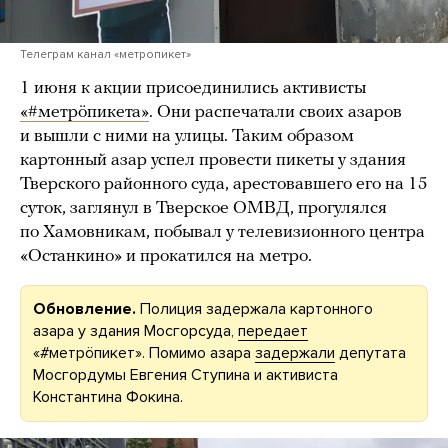
Телеграм канал «метропикет»
1 июня к акции присоединились активисты
«#метрöпикета»
. Они распечатали своих азаров
и вышли с ними на улицы. Таким образом
картонный азар успел провести пикеты у здания
Тверского районного суда, арестовавшего его на 15
суток, заглянул в Тверское ОМВД, прогулялся
по Хамовникам, побывал у телевизионного центра
«Останкино» и прокатился на метро.
Обновление.
Полиция задержала картонного
азара у здания Мосгорсуда,
передает
«#метрöпикет». Помимо азара
задержали
депутата
Мосгордумы Евгения Ступина и активиста
Константина Фокина.