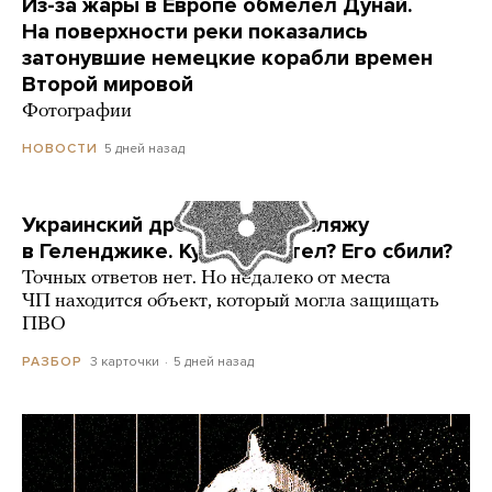
Из-за жары в Европе обмелел Дунай.
На поверхности реки показались
затонувшие немецкие корабли времен
Второй мировой
Фотографии
5 дней назад
НОВОСТИ
Украинский дрон попал по пляжу
в Геленджике. Куда он летел? Его сбили?
Точных ответов нет. Но недалеко от места
ЧП находится объект, который могла защищать
ПВО
3 карточки
5 дней назад
РАЗБОР