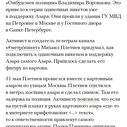
«Омбудсмен полиции» Владимира Воронцова. Это
привело к серии одиночных пикетов уже
в поддержку Азара. Они прошли у здания ГУ МВД
на Петровке в Москве и у Гостиного двора
в Санкт-Петербурге.
Активист и создатель телеграм-канала
«#метрöпикет»
Михаил Плетнев придумал, как
подключить к одиночным пикетам в поддержку
Азара самого Азара. Пришлось сделать его
фигуру из картона.
31 мая Плетнев прошелся вместе с картонным
азаром по улицам Москвы. Плетнев спустился
в метро, поставил азара и сделал снимок. Там его
задержала полиция. Активисту
пояснили
, что если
на пустой плакат в руках картонного азара «где-то
в интернете прифотошопят <…> текст»,
то к ответственности привлекут самого
организатора акции. Позже Плетнева отпустили