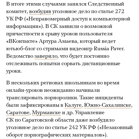
В итоге этими случаями занялся Следственный
комитет,
возбудив
уголовное дело по статье 272
УК РФ («Неправомерный доступ к компьютерной
информации»). В СК заявили о возможной
причастности к срыву уроков пользователя
«ВКонтакте» Артура Амаева, который ведет
ютьюб-блог со стримами видеоигр Russia Paver.
Ведомство
заверило
, что будет постоянно
отслеживать попытки сорвать дистанционные
уроки.
В нескольких регионах школьникам во время
онлайн-уроков неожиданно начинали
транслировать порноролики. Такие инциденты
были зафиксированы в
Калуге
,
Южно-Сахалинске
,
Саратове
,
Мурманске
и др. Управление
СК по Саратовской области даже возбудило
уголовное дело по статье 242 УК РФ («Незаконный
оборот порнографических материалов»).