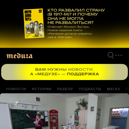
Перейти
к
материалам
НОВОСТИ
ИСТОРИИ
РАЗБОР
ПОДКАСТЫ
МАГАЗ
П