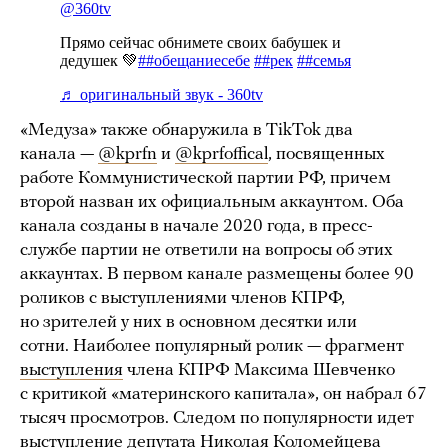
«Медуза» также обнаружила в TikTok два
канала —
@kprfn
и
@kprfoffical
, посвященных
работе Коммунистической партии РФ, причем
второй назван их официальным аккаунтом. Оба
канала созданы в начале 2020 года, в пресс-
службе партии не ответили на вопросы об этих
аккаунтах. В первом канале размещены более 90
роликов с выступлениями членов КПРФ,
но зрителей у них в основном десятки или
сотни. Наиболее популярный ролик — фрагмент
выступления
члена КПРФ Максима Шевченко
с критикой «материнского капитала», он набрал 67
тысяч просмотров. Следом по популярности идет
выступление
депутата Николая Коломейцева