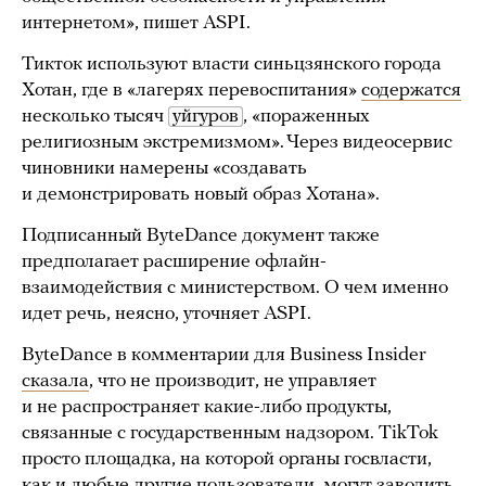
интернетом», пишет ASPI.
Тикток используют власти синьцзянского города
Хотан, где в «лагерях перевоспитания»
содержатся
несколько тысяч
уйгуров
, «пораженных
религиозным экстремизмом». Через видеосервис
чиновники намерены «создавать
и демонстрировать новый образ Хотана».
Подписанный ByteDance документ также
предполагает расширение офлайн-
взаимодействия с министерством. О чем именно
идет речь, неясно, уточняет ASPI.
ByteDance в комментарии для Business Insider
сказала
, что не производит, не управляет
и не распространяет какие-либо продукты,
связанные с государственным надзором. TikTok
просто площадка, на которой органы госвласти,
как и любые другие пользователи, могут заводить