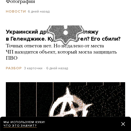
Фотографии
6 дней назад
НОВОСТИ
Украинский дрон попал по пляжу
в Геленджике. Куда он летел? Его сбили?
Точных ответов нет. Но недалеко от места
ЧП находится объект, который могла защищать
ПВО
3 карточки
6 дней назад
РАЗБОР
МЫ ИСПОЛЬЗУЕМ КУКИ!
ЧТО ЭТО ЗНАЧИТ?