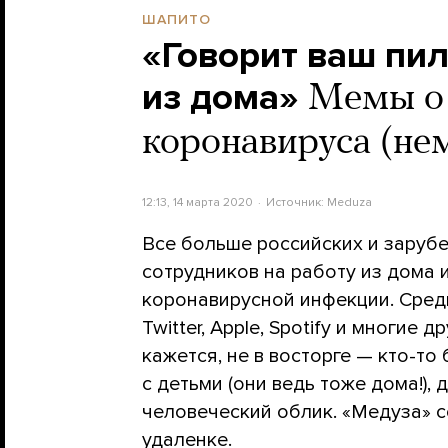
ШАПИТО
«Говорит ваш пил
из дома»
Мемы о 
коронавируса (не
12:13, 14 марта 2020
Источник:
Meduza
Все больше российских и зару
сотрудников на работу из дома 
коронавирусной инфекции. Среди
Twitter, Apple, Spotify и многие 
кажется, не в восторге — кто-т
с детьми (они ведь тоже дома!),
человеческий облик. «Медуза» 
удаленке.