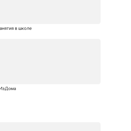
занятия в школе
аИзДома