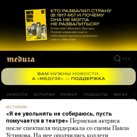
Перейти
к
материалам
НОВОСТИ
ИСТОРИИ
РАЗБОР
ПОДКАСТЫ
МАГАЗ
П
ИСТОРИИ
«Я ее увольнять не собираюсь, пусть
помучается в театре»
Пермская актриса
после спектакля поддержала со сцены Павла
Устинова. На нее ополчились коллеги