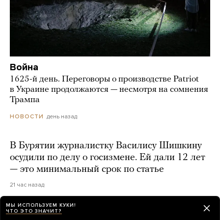
Война
1625-й день. Переговоры о производстве Patriot
в Украине продолжаются — несмотря на сомнения
Трампа
день назад
НОВОСТИ
В Бурятии журналистку Василису Шишкину
осудили по делу о госизмене. Ей дали 12 лет
— это минимальный срок по статье
21 час назад
МЫ ИСПОЛЬЗУЕМ КУКИ!
ЧТО ЭТО ЗНАЧИТ?
77 срочников погибли на границе Курской