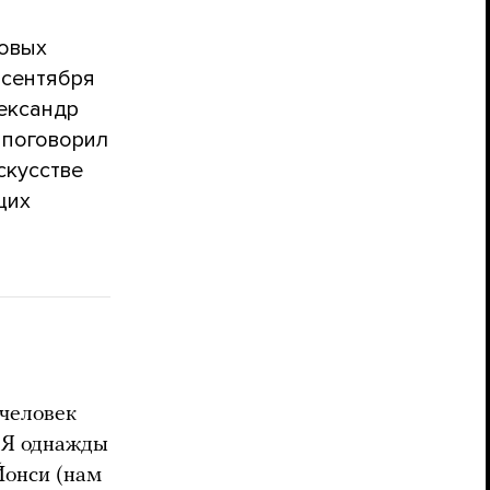
новых
 сентября
ександр
 поговорил
скусстве
щих
 человек
. Я однажды
Йонси (нам