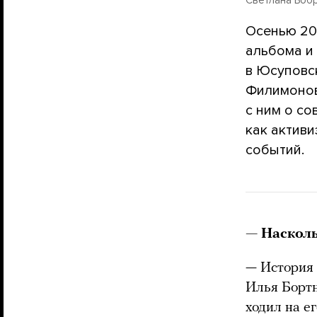
Осенью 201
альбома и
в Юсуповс
Филимонов
с ним о со
как актив
событий.
— Насколь
— История 
Илья Бортн
ходил на е