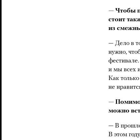
— Чтобы п
стоит так
из смежн
— Дело в т
нужно, что
фестивале.
и мы всех 
Как только
не нравится
— Помимо 
можно вст
— В прошло
В этом году