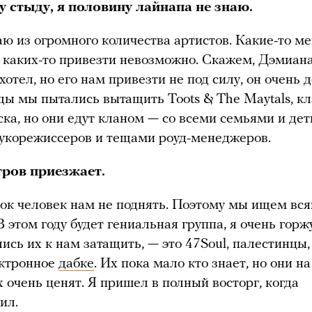
у стыду, я половину лайнапа не знаю.
ю из огромного количества артистов. Какие-то м
 каких-то привезти невозможно. Скажем, Дэмиан
хотел, но его нам привезти не под силу, он очень д
ы мы пытались вытащить Toots & The Maytals, кл
ска, но они едут кланом — со всеми семьями и дет
укорежиссеров и тещами роуд-менеджеров.
тров приезжает.
рок человек нам не поднять. Поэтому мы ищем вс
 этом году будет гениальная группа, я очень горжу
ись их к нам затащить, — это 47Soul, палестинцы
ектронное
дабке
. Их пока мало кто знает, но они н
х очень ценят. Я пришел в полный восторг, когда
ил.