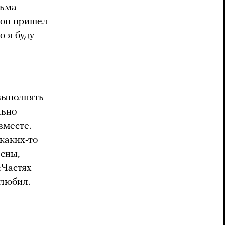
сьма
, он пришел
о я буду
 выполнять
льно
вместе.
 каких-то
есны,
«Частях
 любил.