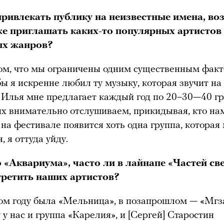
ривлекать публику на неизвестные имена, во
же приглашать каких-то популярных артистов
ых жанров?
ом, что мы ограничены одним существенным факт
бы я искренне любил ту музыку, которая звучит на
 Илья мне предлагает каждый год по 20–30—40 гр
их внимательно отслушиваем, прикидывая, кто на
 на фестивале появится хоть одна группа, которая
, я оттуда уйду.
«Аквариума», часто ли в лайнапе «Частей св
ретить наших артистов?
м году была «Мельница», в позапрошлом — «Мгз
 у нас и группа «Карелия», и [Сергей] Старостин