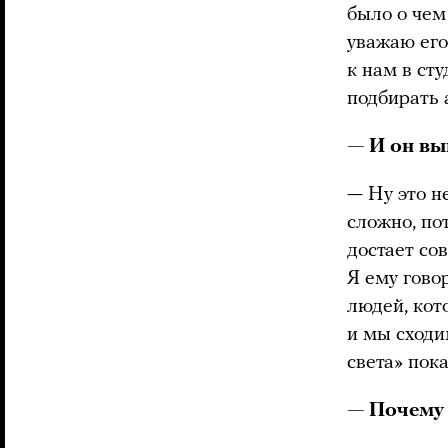
было о чем
уважаю его
к нам в ст
подбирать а
— И он вы
— Ну это н
сложно, по
достает со
Я ему говор
людей, кот
и мы сходи
света» пок
— Почему