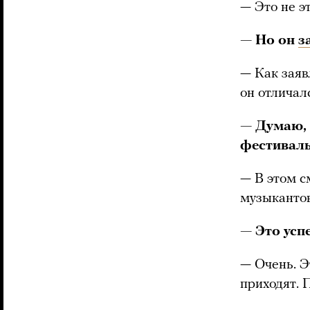
— Это не э
— Но он
з
— Как заяв
он отличал
— Думаю, 
фестиваль
— В этом с
музыкантов
— Это усп
— Очень. Э
приходят. 