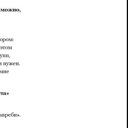
зможно,
ором:
 этом
упп,
м нужен.
 мне
ета»
авреби».