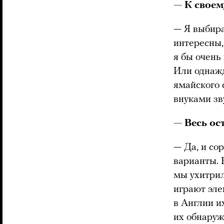
— К своем
— Я выбира
интересны,
я бы очень 
Или однажд
ямайского 
внуками зв
— Весь ос
— Да, и со
варианты. В
мы ухитрил
играют эл
в Англии и
их обнаруж