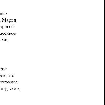
енее
а Марли
орогой.
ассиков
ьми,
якие
сь, что
, которые
а подъеме,