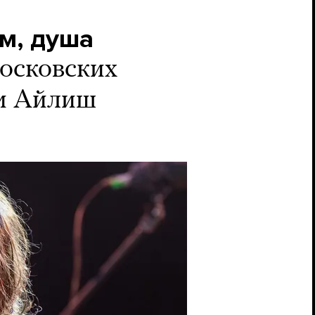
м, душа
осковских
ли Айлиш