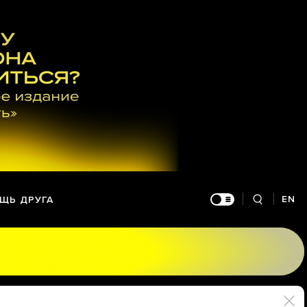
EN
ЩЬ ДРУГА