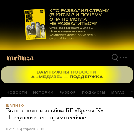
Перейти
к
материалам
НОВОСТИ
ИСТОРИИ
РАЗБОР
ПОДКАСТЫ
МАГАЗ
П
ШАПИТО
Вышел новый альбом БГ «Время N».
Послушайте его прямо сейчас
07:17, 16 февраля 2018