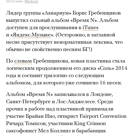
Источник:
Meduza
Лидер группы «Аквариум» Борис Гребенщиков
выпустил сольный альбом «Время N». Альбом
доступен для прослушивания в
iTunes
и «
Яндекс.Музыке
». (Осторожно, в заглавной
песне присутствует ненормативная лексика, что
обычно не свойственно песням БГ!)
По
словам
Гребенщикова, новая пластинка стала
логическим продолжением его диска «Соль» 2014
года и составит трилогию со следующим
альбомом, для которого уже сочинено 16 песен.
Альбом «Время N» записывался в Лондоне,
Санкт-Петербурге и Лос-Анджелесе. Среди
прочих в работе над пластинкой принимали
участие Брайан Ино, гитарист Fairport Convention
Ричард Томпсон, участники King Crimson
саксофонист Мел Коллинз и барабанщик