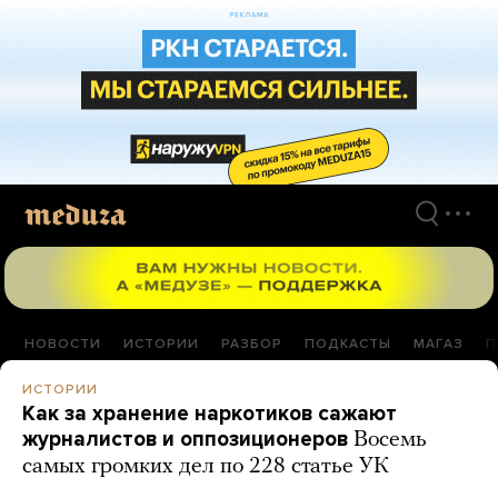
Перейти
к
материалам
НОВОСТИ
ИСТОРИИ
РАЗБОР
ПОДКАСТЫ
МАГАЗ
П
ИСТОРИИ
Как за хранение наркотиков сажают
журналистов и оппозиционеров
Восемь
самых громких дел по 228 статье УК