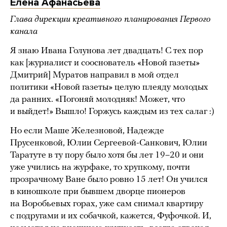
Елена Афанасьева
Глава дирекции креативного планирования Первого
канала
Я знаю Ивана Голунова лет двадцать! С тех пор
как [журналист и сооснователь «Новой газеты»
Дмитрий] Муратов направил в мой отдел
политики «Новой газеты» целую плеяду молодых
да ранних. «Погоняй молодняк! Может, что
и выйдет!» Вышло! Горжусь каждым из тех салаг :)
Но если Маше Железновой, Надежде
Прусенковой, Юлии Сергеевой-Санкович, Юлии
Таратуте в ту пору было хотя бы лет 19–20 и они
уже учились на журфаке, то хрупкому, почти
прозрачному Ване было ровно 15 лет! Он учился
в киношколе при бывшем дворце пионеров
на Воробьевых горах, уже сам снимал квартиру
с подругами и их собачкой, кажется, Фуфочкой. И,