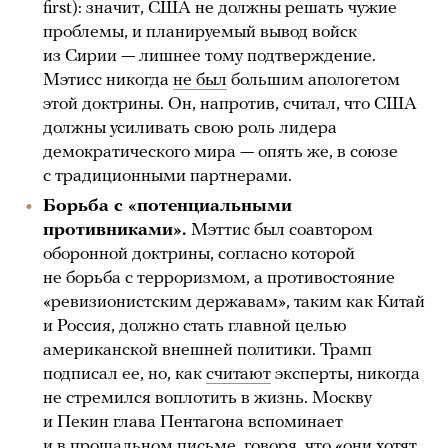
first): значит, США не должны решать чужие
проблемы, и планируемый вывод войск
из Сирии — лишнее тому подтверждение.
Мэтисс никогда
не был
большим апологетом
этой доктрины. Он, напротив, считал, что США
должны усиливать свою роль лидера
демократического мира — опять же, в союзе
с традиционными партнерами.
Борьба с «потенциальными
противниками».
Мэттис был соавтором
оборонной доктрины, согласно которой
не борьба с терроризмом, а противостояние
«ревизионистским державам», таким как Китай
и Россия, должно стать главной целью
американской внешней политики. Трамп
подписал ее, но, как
считают
эксперты, никогда
не стремился воплотить в жизнь. Москву
и Пекин глава Пентагона вспоминает
и в прощальном письме, говоря, что «они хотят