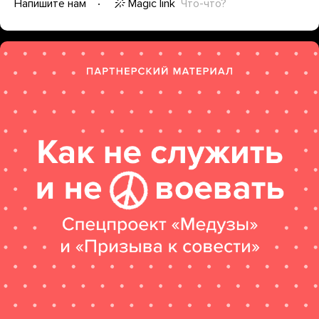
Magic link
Что-что?
Напишите нам