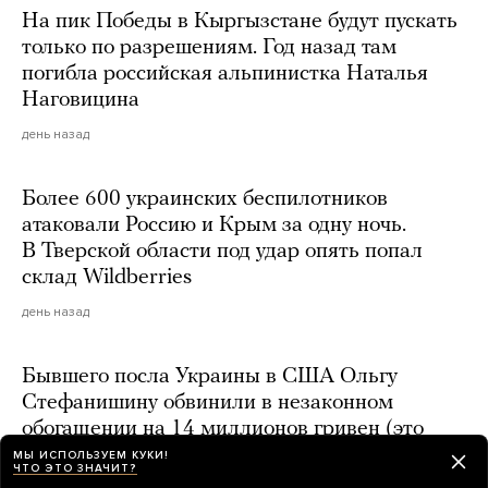
На пик Победы в Кыргызстане будут пускать
только по разрешениям. Год назад там
погибла российская альпинистка Наталья
Наговицина
день назад
Более 600 украинских беспилотников
атаковали Россию и Крым за одну ночь.
В Тверской области под удар опять попал
склад Wildberries
день назад
Бывшего посла Украины в США Ольгу
Стефанишину обвинили в незаконном
обогащении на 14 миллионов гривен (это
около 25 миллионов рублей)
МЫ ИСПОЛЬЗУЕМ КУКИ!
ЧТО ЭТО ЗНАЧИТ?