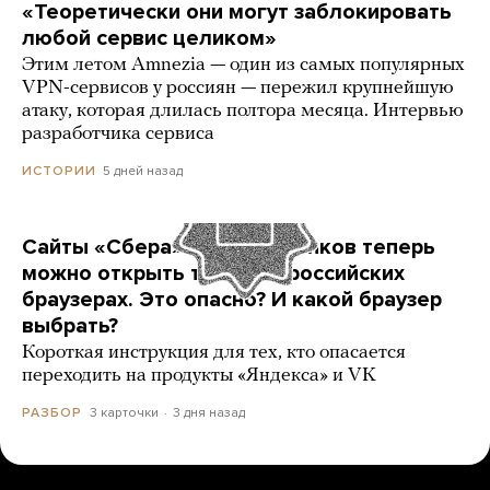
«Теоретически они могут заблокировать
любой сервис целиком»
Этим летом Amnezia — один из самых популярных
VPN-сервисов у россиян — пережил крупнейшую
атаку, которая длилась полтора месяца. Интервью
разработчика сервиса
5 дней назад
ИСТОРИИ
Сайты «Сбера» и других банков теперь
можно открыть только в российских
браузерах. Это опасно? И какой браузер
выбрать?
Короткая инструкция для тех, кто опасается
переходить на продукты «Яндекса» и VK
3 карточки
3 дня назад
РАЗБОР