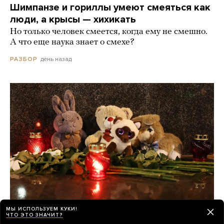
Шимпанзе и гориллы умеют смеяться как
люди, а крысы — хихикать
Но только человек смеется, когда ему не смешно.
А что еще наука знает о смехе?
день назад
РАЗБОР
МЫ ИСПОЛЬЗУЕМ КУКИ!
ЧТО ЭТО ЗНАЧИТ?