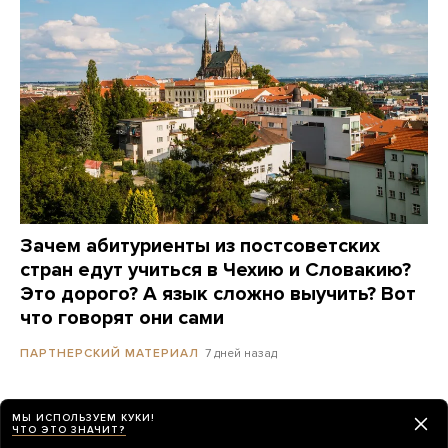
Зачем абитуриенты из постсоветских
стран едут учиться в Чехию и Словакию?
Это дорого? А язык сложно выучить? Вот
что говорят они сами
7 дней назад
ПАРТНЕРСКИЙ МАТЕРИАЛ
Полиция Сеула провела обыски в штаб-
МЫ ИСПОЛЬЗУЕМ КУКИ!
ЧТО ЭТО ЗНАЧИТ?
квартире Starbucks. Компания находится