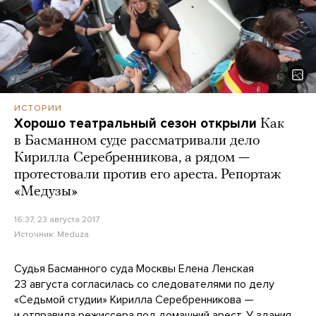
ИСТОРИИ
Хорошо театральный сезон открыли
Как
в Басманном суде рассматривали дело
Кирилла Серебренникова, а рядом —
протестовали против его ареста. Репортаж
«Медузы»
16:37, 23 августа 2017
Источник:
Meduza
Судья Басманного суда Москвы Елена Ленская
23 августа согласилась со следователями по делу
«Седьмой студии» Кирилла Серебренникова —
и отправила режиссера под домашний арест. У здания