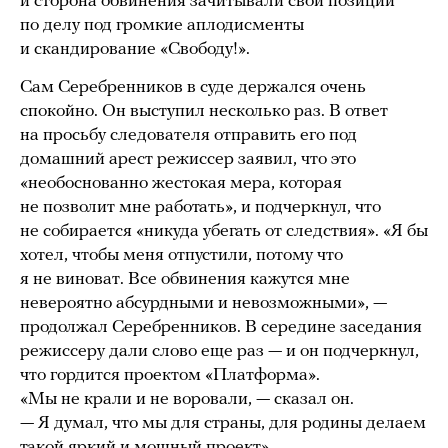
и сторона обвинения зачитывали свои позиции
по делу под громкие аплодисменты
и скандирование «Свободу!».
Сам Серебренников в суде держался очень
спокойно. Он выступил несколько раз. В ответ
на просьбу следователя отправить его под
домашний арест режиссер заявил, что это
«необоснованно жестокая мера, которая
не позволит мне работать», и подчеркнул, что
не собирается «никуда убегать от следствия». «Я бы
хотел, чтобы меня отпустили, потому что
я не виноват. Все обвинения кажутся мне
невероятно абсурдными и невозможными», —
продолжал Серебренников. В середине заседания
режиссеру дали слово еще раз — и он подчеркнул,
что гордится проектом «Платформа».
«Мы не крали и не воровали, — сказал он.
— Я думал, что мы для страны, для родины делаем
такой яркий и мощный проект».