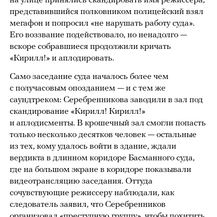
на улице принялись скандировать имя режиссера,
представившийся полковником полицейский взял
мегафон и попросил «не нарушать работу суда».
Его воззвание подействовало, но ненадолго —
вскоре собравшиеся продолжили кричать
«Кирилл!» и аплодировать.
Само заседание суда началось более чем
с получасовым опозданием — и с тем же
саундтреком: Серебренникова заводили в зал под
скандирование «Кирилл! Кирилл!»
и аплодисменты. В крошечный зал смогли попасть
только несколько десятков человек — остальные
из тех, кому удалось войти в здание, ждали
вердикта в длинном коридоре Басманного суда,
где на большом экране в коридоре показывали
видеотрансляцию заседания. Оттуда
сочувствующие режиссеру наблюдали, как
следователь заявил, что Серебренников
организовал «преступную группу», чтобы похитить