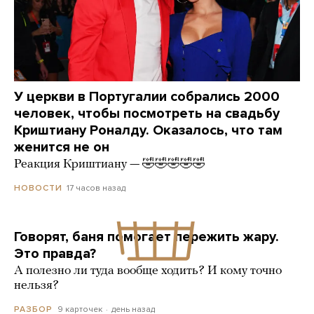
У церкви в Португалии собрались 2000
человек, чтобы посмотреть на свадьбу
Криштиану Роналду. Оказалось, что там
женится не он
Реакция Криштиану — 🤣🤣🤣🤣🤣
17 часов назад
НОВОСТИ
Говорят, баня помогает пережить жару.
Это правда?
А полезно ли туда вообще ходить? И кому точно
нельзя?
9 карточек
день назад
РАЗБОР