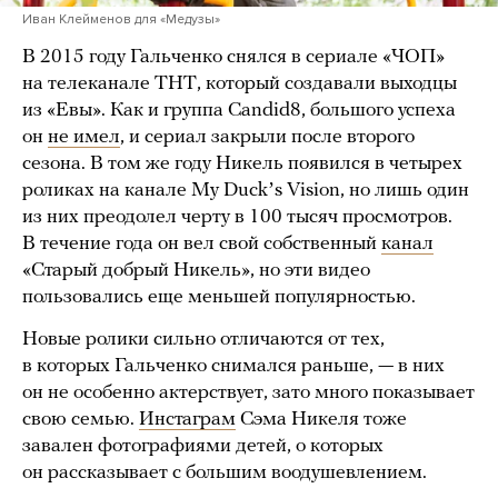
Иван Клейменов для «Медузы»
В 2015 году Гальченко снялся в сериале «ЧОП»
на телеканале ТНТ, который создавали выходцы
из «Евы». Как и группа Candid8, большого успеха
он
не имел
, и сериал закрыли после второго
сезона. В том же году Никель появился в четырех
роликах на канале My Duckʼs Vision, но лишь один
из них преодолел черту в 100 тысяч просмотров.
В течение года он вел свой собственный
канал
«Старый добрый Никель», но эти видео
пользовались еще меньшей популярностью.
Новые ролики сильно отличаются от тех,
в которых Гальченко снимался раньше, — в них
он не особенно актерствует, зато много показывает
свою семью.
Инстаграм
Сэма Никеля тоже
завален фотографиями детей, о которых
он рассказывает с большим воодушевлением.