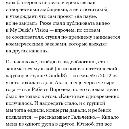
уход блогеров в первую очередь связан
с творческими амбициями, а не с политикой,
и утверждает, что сам проект «на паузе,
но не закрыт». Реже стали публиковать видео
и My Duckʼs Vision — впрочем, по словам
ее сооснователя, студия по-прежнему занимается
коммерческими заказами, которые выходят
на других каналах.
Гальченко же, отойдя от видеоблогинга, стал
заниматься музыкой (он исполнял патетический
хардкор в группе Candid8) — и семьей: в 2012-м
у него родилась дочь Агата, а еще через четыре
года — сын Роберт. Впрочем, по его словам, дело
было не только в этом. «Как-то все одновременно
получилось. И надоедать стало, и с группой
мы тогда ездили, концерты давали, и ребенок
появляется, — рассказывает Гальченко.— Кидало
меня из одного русла в другое. Ютьюб, эти все