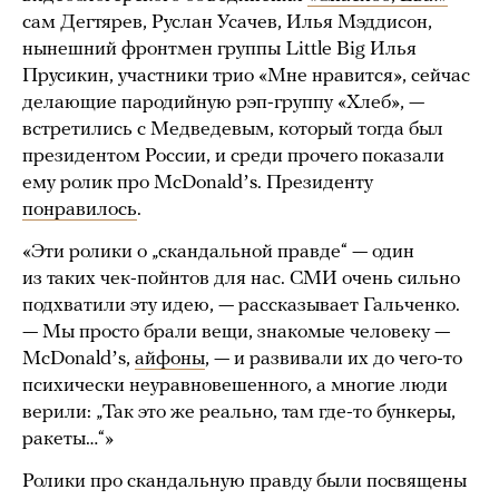
сам Дегтярев, Руслан Усачев, Илья Мэддисон,
нынешний фронтмен группы Little Big Илья
Прусикин, участники трио «Мне нравится», сейчас
делающие пародийную рэп-группу «Хлеб», —
встретились с Медведевым, который тогда был
президентом России, и среди прочего показали
ему ролик про McDonaldʼs. Президенту
понравилось
.
«Эти ролики о „скандальной правде“ — один
из таких чек-пойнтов для нас. СМИ очень сильно
подхватили эту идею, — рассказывает Гальченко.
— Мы просто брали вещи, знакомые человеку —
McDonaldʼs,
айфоны
, — и развивали их до чего-то
психически неуравновешенного, а многие люди
верили: „Так это же реально, там где-то бункеры,
ракеты…“»
Ролики про скандальную правду были посвящены