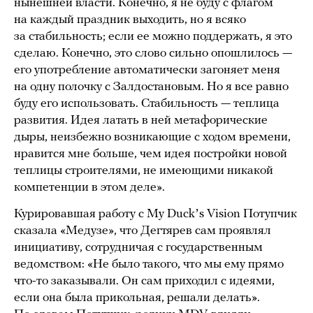
нынешней власти. Конечно, я не буду с флагом
на каждый праздник выходить, но я всяко
за стабильность; если ее можно поддержать, я это
сделаю. Конечно, это слово сильно опошлилось —
его употребление автоматически загоняет меня
на одну полочку с Залдостановым. Но я все равно
буду его использовать. Стабильность — теплица
развития. Идея латать в ней метафорические
дыры, неизбежно возникающие с ходом времени,
нравится мне больше, чем идея постройки новой
теплицы строителями, не имеющими никакой
компетенции в этом деле».
Курировавшая работу с My Duckʼs Vision Потупчик
сказала «Медузе», что Дегтярев сам проявлял
инициативу, сотрудничая с государственным
ведомством: «Не было такого, что мы ему прямо
что-то заказывали. Он сам приходил с идеями,
если она была прикольная, решали делать».