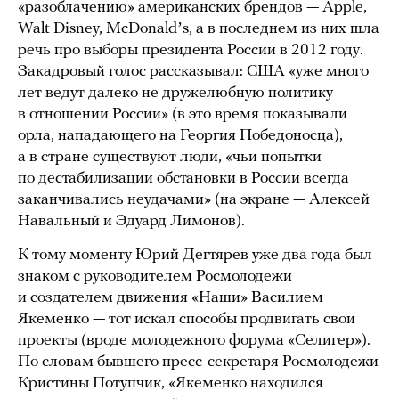
«разоблачению» американских брендов — Apple,
Walt Disney, McDonaldʼs, а в последнем из них шла
речь про выборы президента России в 2012 году.
Закадровый голос рассказывал: США «уже много
лет ведут далеко не дружелюбную политику
в отношении России» (в это время показывали
орла, нападающего на Георгия Победоносца),
а в стране существуют люди, «чьи попытки
по дестабилизации обстановки в России всегда
заканчивались неудачами» (на экране — Алексей
Навальный и Эдуард Лимонов).
К тому моменту Юрий Дегтярев уже два года был
знаком с руководителем Росмолодежи
и создателем движения «Наши» Василием
Якеменко — тот искал способы продвигать свои
проекты (вроде молодежного форума «Селигер»).
По словам бывшего пресс-секретаря Росмолодежи
Кристины Потупчик, «Якеменко находился