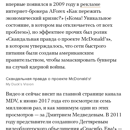
впервые появился в 2009 году в
рекламе
интернет-брокера AForex «Как пережить
экономический кризис?» («Кома! Уникальное
состояние, в котором вы отключаетесь от всех
проблем»), но эффектнее прочих был ролик
«Скандальная правда о проекте McDonaldʼs»,
в котором утверждалось, что сети быстрого
питания были созданы американским
правительством, чтобы замаскировать бункеры
на случай ядерной войны.
Скандальная правда о проекте McDonaldʼs!
My Duckʼs Vision
Видео и сейчас висит на главной странице канала
MDV, к июню 2017 года его посмотрели семь
миллионов раз, и как минимум один из этих
просмотров — за Дмитрием Медведевым. В 2011
году представители созданного Дегтяревым
видеоблогерского объединения
«Спасибо, Ева!»
—