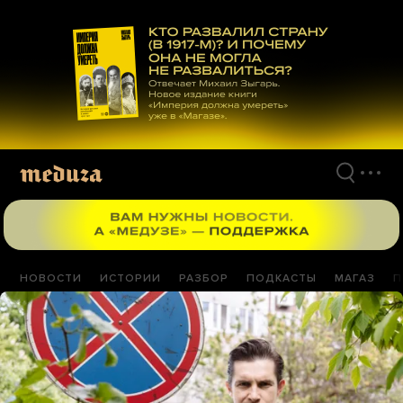
Перейти
к
материалам
НОВОСТИ
ИСТОРИИ
РАЗБОР
ПОДКАСТЫ
МАГАЗ
П