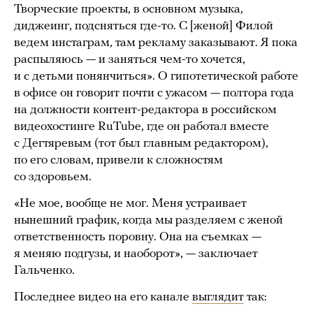
Творческие проекты, в основном музыка,
диджеинг, подсняться где-то. С [женой] Филой
ведем инстаграм, там рекламу заказывают. Я пока
распыляюсь — и заняться чем-то хочется,
и с детьми понянчиться». О гипотетической работе
в офисе он говорит почти с ужасом — полтора года
на должности контент-редактора в российском
видеохостинге RuTube, где он работал вместе
с Дегтяревым (тот был главным редактором),
по его словам, привели к сложностям
со здоровьем.
«Не мое, вообще не мог. Меня устраивает
нынешний график, когда мы разделяем с женой
ответственность поровну. Она на съемках —
я меняю подгузы, и наоборот», — заключает
Гальченко.
Последнее видео на его канале
выглядит
так: