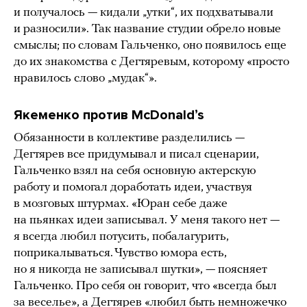
и получалось — кидали „утки“, их подхватывали
и разносили». Так название студии обрело новые
смыслы; по словам Гальченко, оно появилось еще
до их знакомства с Дегтяревым, которому «просто
нравилось слово „мудак“».
Якеменко против McDonaldʼs
Обязанности в коллективе разделились —
Дегтярев все придумывал и писал сценарии,
Гальченко взял на себя основную актерскую
работу и помогал доработать идеи, участвуя
в мозговых штурмах. «Юран себе даже
на пьянках идеи записывал. У меня такого нет —
я всегда любил потусить, побалагурить,
поприкалываться. Чувство юмора есть,
но я никогда не записывал шутки», — поясняет
Гальченко. Про себя он говорит, что «всегда был
за веселье», а Дегтярев «любил быть немножечко