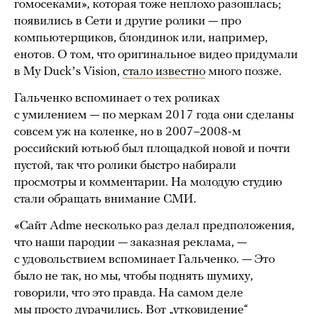
гомосеками», которая тоже неплохо разошлась;
появились в Сети и другие ролики — про
компьютерщиков, блондинок или, например,
енотов. О том, что оригинальное видео придумали
в My Duckʼs Vision,
стало известно
много позже.
Гальченко вспоминает о тех роликах
с умилением — по меркам 2017 года они сделаны
совсем уж на коленке, но в 2007–2008-м
российский ютьюб был площадкой новой и почти
пустой, так что ролики быстро набирали
просмотры и комментарии. На молодую студию
стали обращать внимание СМИ.
«Сайт Adme несколько раз делал предположения,
что наши пародии — заказная реклама, —
с удовольствием вспоминает Гальченко. — Это
было не так, но мы, чтобы поднять шумиху,
говорили, что это правда. На самом деле
мы просто дурачились. Вот „утковидение“