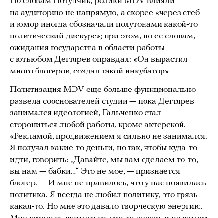
По словам Потупчик, ролики MDV влияли
на аудиторию не напрямую, а скорее «через стеб
и юмор иногда обозначали полутонами какой-то
политический дискурс»; при этом, по ее словам,
ожидания государства в области работы
с ютьюбом Дегтярев оправдал: «Он вырастил
много блогеров, создал такой инкубатор».
Политизация MDV еще больше функционально
развела сооснователей студии — пока Дегтярев
занимался идеологией, Гальченко стал
сторониться любой работы, кроме актерской.
«Рекламой, продвижением я сильно не занимался.
Я получал какие-то деньги, но так, чтобы куда-то
идти, говорить: „Давайте, мы вам сделаем то-то,
вы нам — бабки…“ Это не мое, — признается
блогер. — И мне не нравилось, что у нас появилась
политика. Я всегда не любил политику, это грязь
какая-то. Но мне это давало творческую энергию.