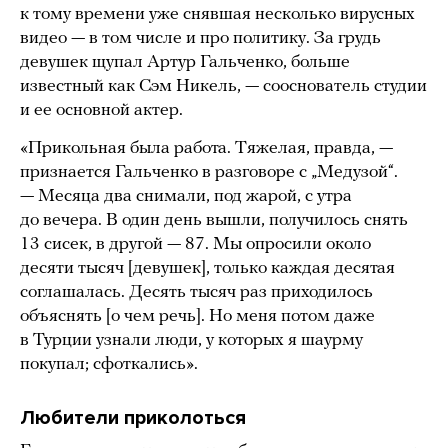
к тому времени уже снявшая несколько вирусных
видео — в том числе и про политику. За грудь
девушек щупал Артур Гальченко, больше
известный как Сэм Никель, — сооснователь студии
и ее основной актер.
«Прикольная была работа. Тяжелая, правда, —
признается Гальченко в разговоре с „Медузой“.
— Месяца два снимали, под жарой, с утра
до вечера. В один день вышли, получилось снять
13 сисек, в другой — 87. Мы опросили около
десяти тысяч [девушек], только каждая десятая
соглашалась. Десять тысяч раз приходилось
объяснять [о чем речь]. Но меня потом даже
в Турции узнали люди, у которых я шаурму
покупал; сфоткались».
Любители приколоться