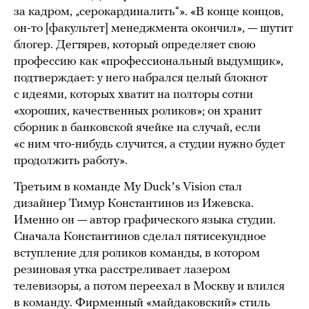
за кадром, „серокардиналить“». «В конце концов,
он-то [факультет] менеджмента окончил», — шутит
блогер. Дегтярев, который определяет свою
профессию как «профессиональный выдумщик»,
подтверждает: у него набрался целый блокнот
с идеями, которых хватит на полторы сотни
«хороших, качественных роликов»; он хранит
сборник в банковской ячейке на случай, если
«с ним что-нибудь случится, а студии нужно будет
продолжить работу».
Третьим в команде My Duckʼs Vision стал
дизайнер Тимур Константинов из Ижевска.
Именно он — автор графического языка студии.
Сначала Константинов сделал пятисекундное
вступление для роликов команды, в котором
резиновая утка расстреливает лазером
телевизоры, а потом переехал в Москву и влился
в команду. Фирменный «майдаковский» стиль