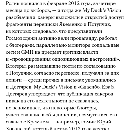
Ролик появился в феврале 2012 года, за четыре
месяца до выборов, — и тогда же My Duckʼs Vision
разоблачили: хакеры
выложили
в открытый доступ
фрагменты переписки Якеменко и Потупчик,
из которых следовало, что представители
Росмолодежи активно вели пропаганду, работая
с блогерами, параллельно мониторя социальные
сети и СМИ на предмет критики власти
и «провоцирования оппозиционных настроений».
Блогеры, размещавшие посты по согласованию
с Потупчик, согласно переписке, получали за них
деньги — среди прочих в письмах упоминались
и Дегтярев, My Duckʼs Vision и «Спасибо, Ева!».
Дегтярев утверждает, что публикация хакеров
никак на его деятельности не сказалась,
но вспоминает, что некоторые блогеры,
участвовавшие в объединении, возмутились его
связью с Кремлем — например, комик Юрий
Хованский, который летом 2012 года жестко