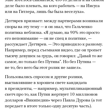
Мне хотелось сниматься, что-то делать и на самом
деле было плевать, на кого работать — на Иисуса
или на Гитлера, лишь бы была веселуха».
Дегтярев признает: между партнерами возникали
споры на эту тему — и он знал, что Гальченко
политика неблизка. «Я думаю, на 90% это просто
его непонимание — он не спец в политике, —
рассуждает Дегтярев. — Это приводило к разному.
Например, перед съемками видео, где он трогает
тысячу девушек за грудь, он говорил: „Давай то же
самое, но только без Путина“. Но без Путина —
не то, без него бы этот ролик не зашел».
Пользовались спросом и другие ролики,
выставлявшие в хорошем свете кандидата
в президенты, — например, мультипликационный
скетч про то, как Путин жертвует 10 миллионов
долларов «Википедии» через Павла Дурова (а тот
передает в итоге только одну десятую часть).