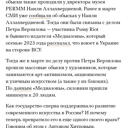
обыски также проходили у директора музея
PERMM Наили Аллахвердиевой. Ранее в марте
СМИ уже
сообщали
об обысках у Наили
Аллахвердиевой. Тогда они были связаны с делом
Петра Верзилова — участника Pussy Riot
и бывшего издателя «Медиазоны», который
осенью 2023 года
рассказал
, что воюет в Украине
на стороне ВСУ.
Тогда же в марте по делу против Петра Верзилова
прошли массовые обыски у художников, которые
занимаются арт-активизмом, акционизмом
и уличным искусством (а также у их близких).
По
данным
«Медиазоны», силовики пришли
минимум к 20 людям.
Как государство сперва поддерживало развитие
современного искусства в России? И почему
теперь превратило его в еще одного своего врага?
Говорим об этом с Антоном Хитровым,