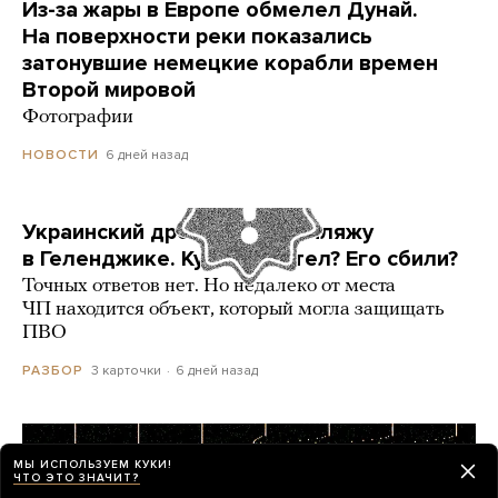
Из-за жары в Европе обмелел Дунай.
На поверхности реки показались
затонувшие немецкие корабли времен
Второй мировой
Фотографии
6 дней назад
НОВОСТИ
Украинский дрон попал по пляжу
в Геленджике. Куда он летел? Его сбили?
Точных ответов нет. Но недалеко от места
ЧП находится объект, который могла защищать
ПВО
3 карточки
6 дней назад
РАЗБОР
МЫ ИСПОЛЬЗУЕМ КУКИ!
ЧТО ЭТО ЗНАЧИТ?