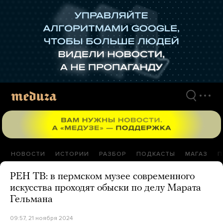
Перейти
к
материалам
НОВОСТИ
ИСТОРИИ
РАЗБОР
ПОДКАСТЫ
МАГАЗ
П
РЕН ТВ: в пермском музее современного
искусства проходят обыски по делу Марата
Гельмана
09:57, 21 ноября 2024