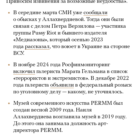
Приносим извинения за возможные неудобства».
В середине марта СМИ уже
сообщали
о обысках у Аллахвердиевой. Тогда они были
связан с делом Петра Верзилова — участника
группы Pussy Riot и бывшего издателя
«Медиазоны», который осенью 2023
года
рассказал
, что воюет в Украине на стороне
ВСУ.
В ноябре 2024 года Росфинмониторинг
включил
галериста Марата Гельмана в список
«террористов и экстремистов». В декабре 2022
года галериста
объявили
в федеральный розыск
по уголовному делу — какому, не уточнялось.
Музей современного искусства PERMM был
создан весной 2009 года. Наиля
Аллахвердиева возглавила музей в 2019 году.
До этого она занимала должность арт-
директора PERMM.