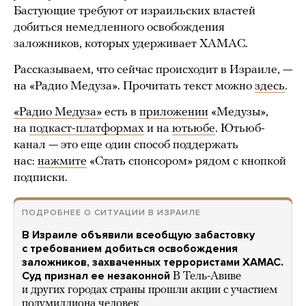
Бастующие требуют от израильских властей
добиться немедленного освобождения
заложников, которых удерживает ХАМАС.
Рассказываем, что сейчас происходит в Израиле, —
на «Радио Медуза». Прочитать текст можно
здесь
.
«Радио Медуза»
есть в
приложении
«Медузы»,
на
подкаст-платформах
и на
ютьюбе
. Ютьюб-
канал — это еще один способ поддержать
нас:
нажмите
«Стать спонсором» рядом с кнопкой
подписки.
ПОДРОБНЕЕ О СИТУАЦИИ В ИЗРАИЛЕ
В Израиле объявили всеобщую забастовку
с требованием добиться освобождения
заложников, захваченных террористами ХАМАС.
Суд признал ее незаконной
В Тель-Авиве
и других городах страны прошли акции с участием
полумиллиона человек