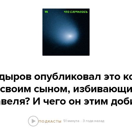
дыров опубликовал это 
 своим сыном, избивающ
веля? И чего он этим доб
51 минута
3 года назад
ПОДКАСТЫ