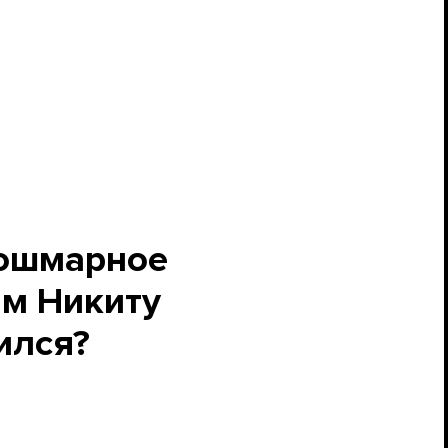
кошмарное
им Никиту
ился?