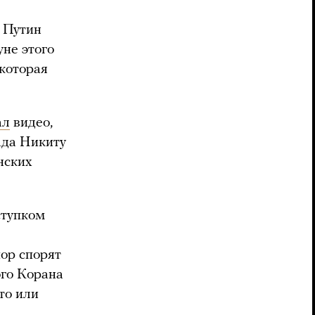
р Путин
не этого
 которая
ал
видео,
ада Никиту
нских
ступком
пор спорят
го Корана
то или