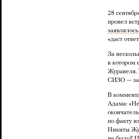
28 сентябр
провел вст
заявлялось
«даст отве
За несколь
в котором 
Журавеля. 
СИЗО — за
В коммента
Адама: «Не
окончатель
по факту 
Никиты Жур
не было? П