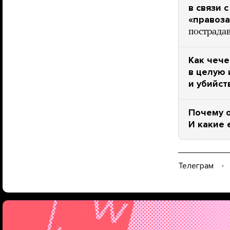
в связи 
«правоза
пострадав
Как чеч
в целую 
и убийст
Почему 
И какие 
Телеграм