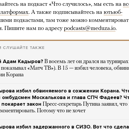
вайтесь на подкаст «Что случилось», мы есть на
вс
платформах
. А также подписывайтесь на
ютьюб-
шими подкастами, там тоже можно комментироват
я. Пишите нам по адресу
podcasts@meduza.io
.
И СЛУШАЙТЕ ТАКЖЕ
й Адам Кадыров?
В восемь лет он дрался на турнир
и показывал «Матч ТВ»). В 15 — избил человека, обви
ии Корана
рова избил обвиняемого в сожжении Корана. Чт
 омбудсмен Москалькова и глава СПЧ Фадеев? Ч
 покарает закон
Пресс-секретарь Путина заявил, что 
мментировать. Потому что не хочет
рова избил задержанного в СИЗО. Вот что сдел