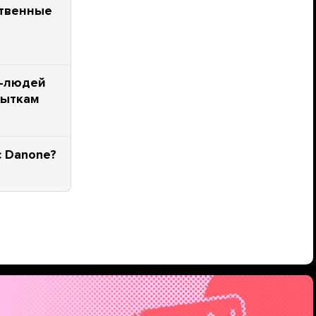
ственные
Т-людей
пыткам
 Danone?