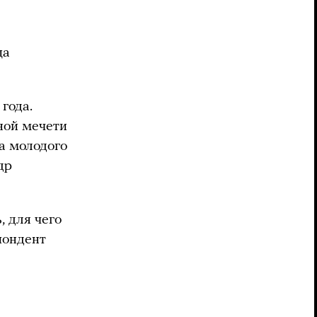
ца
 года.
ной мечети
а молодого
др
 для чего
пондент