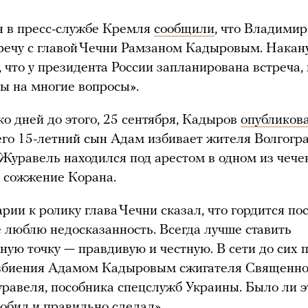
я в пресс-службе Кремля
сообщили
, что Владими
речу с главой Чечни Рамзаном Кадыровым. Накану
, что у президента России запланирована встреча,
ты на многие вопросы».
ко дней до этого, 25 сентября, Кадыров
опубликов
его 15-летний сын Адам избивает жителя Волгогр
Журавель находился под арестом в одном из чече
 сожжение Корана.
рии к ролику глава Чечни сказал, что гордится по
 люблю недосказанность. Всегда лучше ставить
ную точку — правдивую и честную. В сети до сих 
избиения Адамом Кадыровым сжигателя Священно
авеля, пособника спецслужб Украины. Было ли э
обил и правильно сделал».