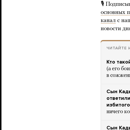
🎙 Подписы
основных 
канал
с на
новости дн
ЧИТАЙТЕ 
Кто тако
(а его бо
в сожжен
Сын Кады
ответили
избитого
ничего ко
Сын Кады