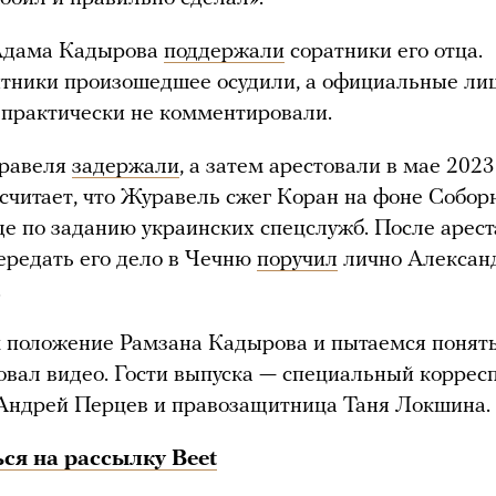
Адама Кадырова
поддержали
соратники его отца.
тники произошедшее осудили, а официальные ли
 практически не комментировали.
равеля
задержали
, а затем арестовали в мае 2023
считает, что Журавель сжег Коран на фоне Собор
де по заданию украинских спецслужб. После арест
ередать его дело в Чечню
поручил
лично Алексан
.
положение Рамзана Кадырова и пытаемся понять,
овал видео. Гости выпуска — специальный коррес
Андрей Перцев и правозащитница Таня Локшина.
ся на рассылку Beet