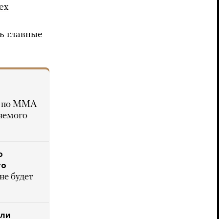
ех
ь главные
ах по ММА
няемого
о
то
не будет
али