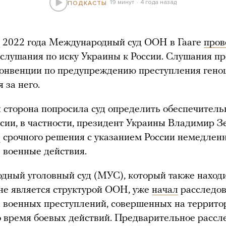
19 минут
4 года назад
ПОДКАСТЫ
а 2022 года Международный суд ООН в Гааге
пров
слушания по иску Украины к России. Слушания пр
Конвенции по предупреждению преступления гено
 за него.
 сторона попросила суд определить обеспечител
ссии, в частности, президент Украины Владимир З
л
срочного решения с указанием России немедлен
 военные действия.
ный уголовный суд (МУС), который также наход
о не является структурой ООН, уже
начал
расследо
 военных преступлений, совершенных на террито
 время боевых действий. Предварительное рассл