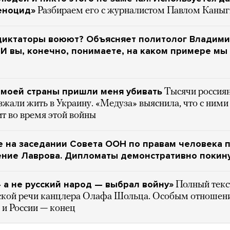
еноцид»
Разбираем его с журналистом Павлом Каны
диктаторы воюют? Объясняет политолог Владим
 И вы, конечно, понимаете, на каком примере мы
 моей страны пришли меня убивать
Тысячи россия
зжали жить в Украину. «Медуза» выяснила, что с ними
т во время этой войны
 на заседании Совета ООН по правам человека 
ение Лаврова. Дипломаты демонстративно покину
 а не русский народ — выбрал войну»
Полный текс
ской речи канцлера Олафа Шольца. Особым отношен
 и России — конец