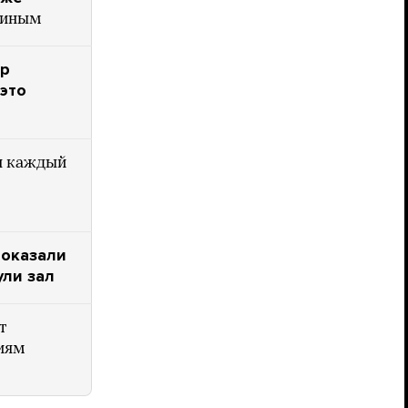
гиным
ир
 это
н каждый
показали
ли зал
т
иям