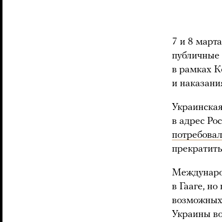
7 и 8 март
публичные 
в рамках 
и наказания
Украинская
в адрес Ро
потребова
прекратить
Международ
в Гааге, н
возможных
Украины во