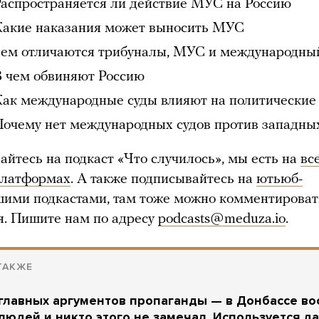
Распространяется ли действие МУС на Россию
Какие наказания может выносить МУС
Чем отличаются трибуналы, МУС и международны
В чем обвиняют Россию
Как международные суды влияют на политически
Почему нет международных судов против западны
айтесь на подкаст «Что случилось», мы есть на
вс
платформах
. А также подписывайтесь на
ютьюб-
шими подкастами, там тоже можно комментироват
я. Пишите нам по адресу
podcasts@meduza.io
.
ТАКЖЕ
главных аргументов пропаганды — в Донбассе во
людей и никто этого не замечал. Используется д