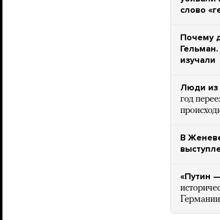
слово «г
Почему 
Гельман.
изучали
Люди из
год перее
происходи
В Женеве
выступл
«Путин —
историче
Германии