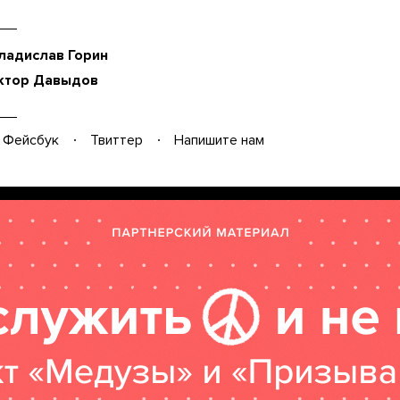
ладислав Горин
ктор Давыдов
Фейсбук
Твиттер
Напишите нам