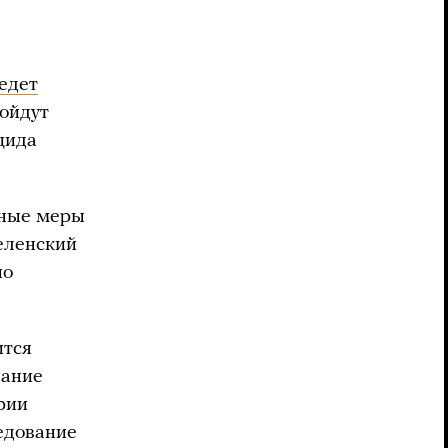
едет
ойдут
цида
ьные меры
еленский
но
ится
вание
рии
едование