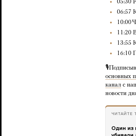
05:30 
06:57 
10:00 
11:20 
13:55 
16:10 
🎙Подписыв
основных 
канал
с на
новости дн
ЧИТАЙТЕ 
Один из 
убивали 