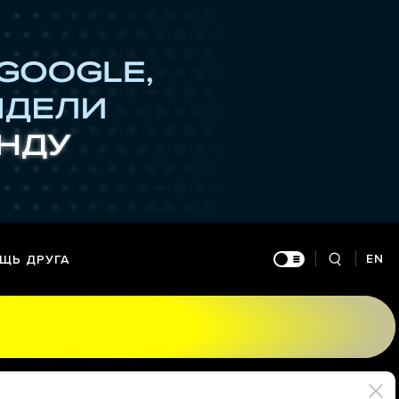
EN
ЩЬ ДРУГА