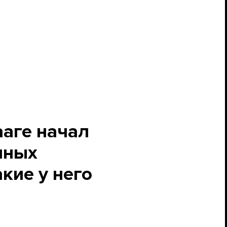
ааге начал
нных
кие у него