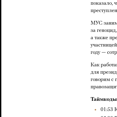
показало, 
преступле
МУС заним
за геноцид
а также пр
участницей
году — сот
Как работа
для презид
говорим с
правозащи
Таймкоды
01:53 