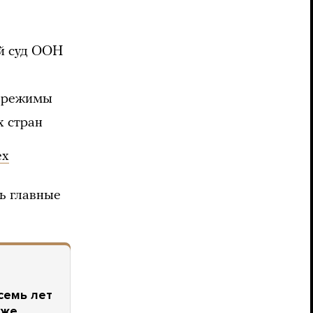
й суд ООН
е режимы
х стран
ех
ь главные
семь лет
аже