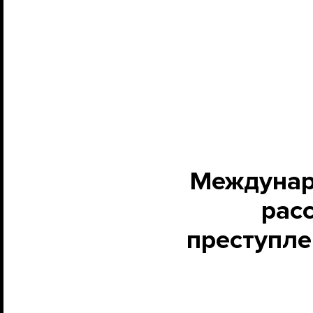
Междунаро
рас
преступле