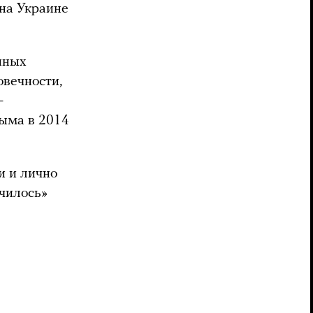
 на Украине
нных
овечности,
—
рыма в 2014
и и лично
чилось»