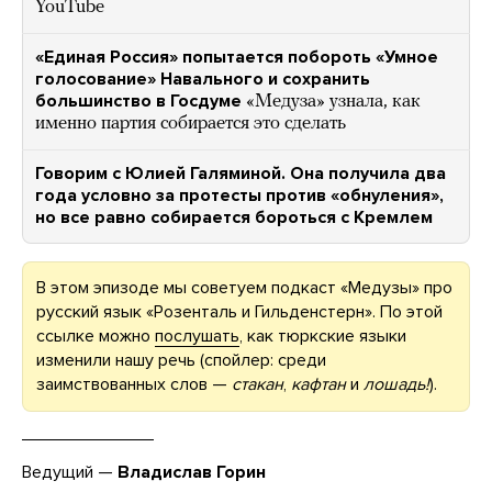
YouTube
«Единая Россия» попытается побороть «Умное
голосование» Навального и сохранить
большинство в Госдуме
«Медуза» узнала, как
именно партия собирается это сделать
Говорим с Юлией Галяминой. Она получила два
года условно за протесты против «обнуления»,
но все равно собирается бороться с Кремлем
В этом эпизоде мы советуем подкаст «Медузы» про
русский язык «Розенталь и Гильденстерн». По этой
ссылке можно
послушать
, как тюркские языки
изменили нашу речь (спойлер: среди
заимствованных слов —
стакан
,
кафтан
и
лошадь!
).
Ведущий —
Владислав Горин