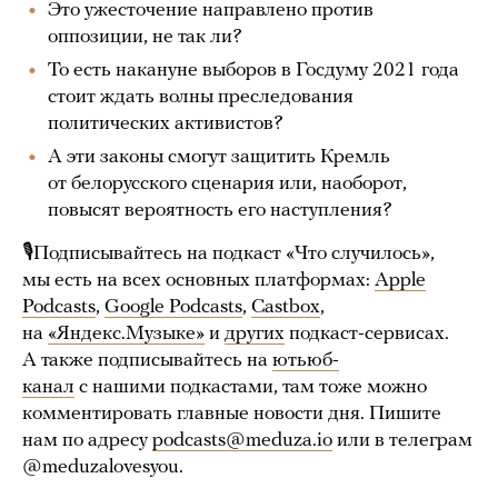
Это ужесточение направлено против
оппозиции, не так ли?
То есть накануне выборов в Госдуму 2021 года
стоит ждать волны преследования
политических активистов?
А эти законы смогут защитить Кремль
от белорусского сценария или, наоборот,
повысят вероятность его наступления?
🎙Подписывайтесь на подкаст «Что случилось»,
мы есть на всех основных платформах:
Apple
Podcasts
,
Google Podcasts
,
Castbox
,
на
«Яндекс.Музыке»
и
других
подкаст-сервисах.
А также подписывайтесь на
ютьюб-
канал
с нашими подкастами, там тоже можно
комментировать главные новости дня. Пишите
нам по адресу
podcasts@meduza.io
или в телеграм
@meduzalovesyou.