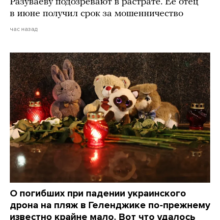
Разуваеву подозревают в растрате. Ее отец
в июне получил срок за мошенничество
час назад
О погибших при падении украинского
дрона на пляж в Геленджике по-прежнему
известно крайне мало. Вот что удалось