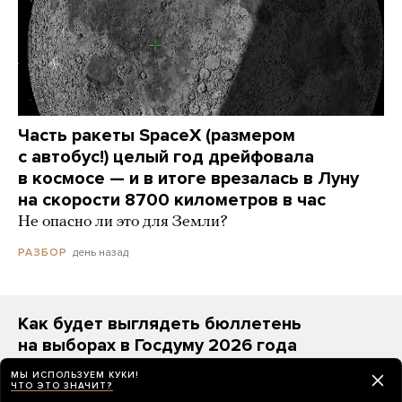
Часть ракеты SpaceX (размером
с автобус!) целый год дрейфовала
в космосе — и в итоге врезалась в Луну
на скорости 8700 километров в час
Не опасно ли это для Земли?
день назад
РАЗБОР
Как будет выглядеть бюллетень
на выборах в Госдуму 2026 года
На первом месте — «Единая Россия», а за ней —
МЫ ИСПОЛЬЗУЕМ КУКИ!
«Яблоко» (с лозунгом «За мир и свободу»)
ЧТО ЭТО ЗНАЧИТ?