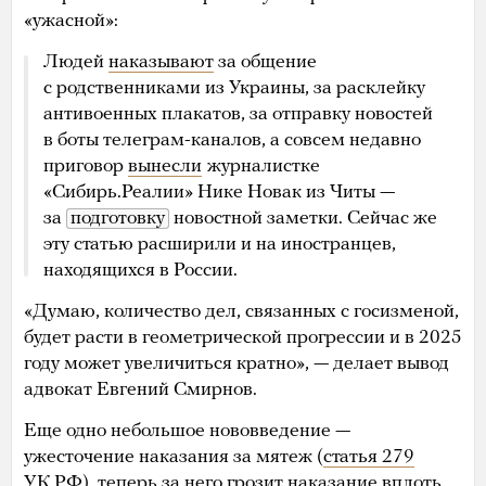
«ужасной»:
Людей
наказывают
за общение
с родственниками из Украины, за расклейку
антивоенных плакатов, за отправку новостей
в боты телеграм-каналов, а совсем недавно
приговор
вынесли
журналистке
«Сибирь.Реалии» Нике Новак из Читы —
за
подготовку
новостной заметки. Сейчас же
эту статью расширили и на иностранцев,
находящихся в России.
«Думаю, количество дел, связанных с госизменой,
будет расти в геометрической прогрессии и в 2025
году может увеличиться кратно», — делает вывод
адвокат Евгений Смирнов.
Еще одно небольшое нововведение —
ужесточение наказания за мятеж (
статья 279
УК РФ), теперь за него грозит наказание вплоть