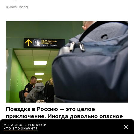
4 часа назад
Поездка в Россию — это целое
приключение. Иногда довольно опасное
Расскажите нам о своем опыте пересечения
МЫ ИСПОЛЬЗУЕМ КУКИ!
ЧТО ЭТО ЗНАЧИТ?
границы