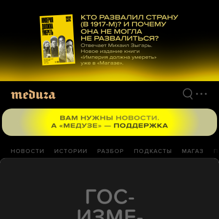
Перейти
к
материалам
НОВОСТИ
ИСТОРИИ
РАЗБОР
ПОДКАСТЫ
МАГАЗ
П