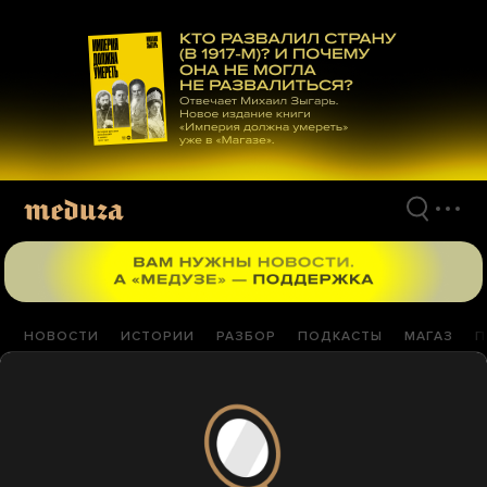
Перейти
к
материалам
НОВОСТИ
ИСТОРИИ
РАЗБОР
ПОДКАСТЫ
МАГАЗ
П