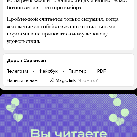
когда речь заходит о наших лицах и наших телах.
Бодипозитив — это про выбор».
Проблемной
считается
только ситуация
, когда
«слежение за собой» связано с социальными
нормами и не приносит самому человеку
удовольствия.
Дарья Саркисян
Телеграм
Фейсбук
Твиттер
PDF
Magic link
Что-что?
Напишите нам