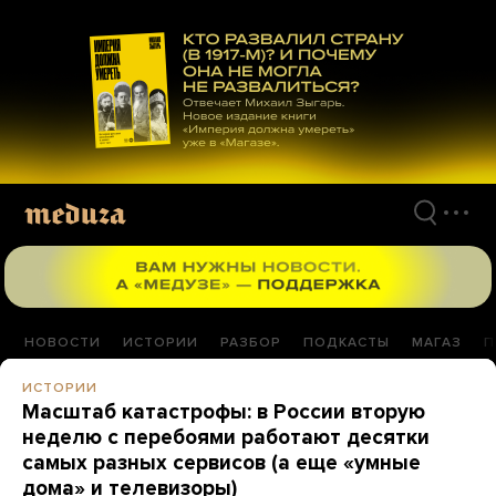
Перейти
к
материалам
НОВОСТИ
ИСТОРИИ
РАЗБОР
ПОДКАСТЫ
МАГАЗ
П
ИСТОРИИ
Масштаб катастрофы: в России вторую
неделю с перебоями работают десятки
самых разных сервисов (а еще «умные
дома» и телевизоры)