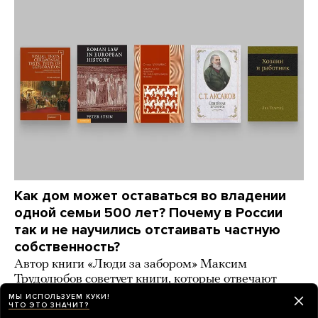
Как дом может оставаться во владении
одной семьи 500 лет? Почему в России
так и не научились отстаивать частную
собственность?
Автор книги «Люди за забором» Максим
Трудолюбов советует книги, которые отвечают
на эти вопросы
МЫ ИСПОЛЬЗУЕМ КУКИ!
ЧТО ЭТО ЗНАЧИТ?