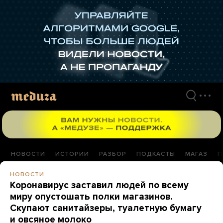
Перейти
к
материалам
НОВОСТИ
ИСТОРИИ
РАЗБОР
ПОДКАСТЫ
МАГАЗ
П
НОВОСТИ
Коронавирус заставил людей по всему
миру опустошать полки магазинов.
Скупают санитайзеры, туалетную бумагу
и овсяное молоко