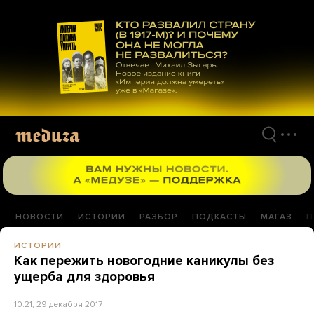
Перейти
к
материалам
НОВОСТИ
ИСТОРИИ
РАЗБОР
ПОДКАСТЫ
МАГАЗ
П
ИСТОРИИ
Как пережить новогодние каникулы без
ущерба для здоровья
10:21, 29 декабря 2017