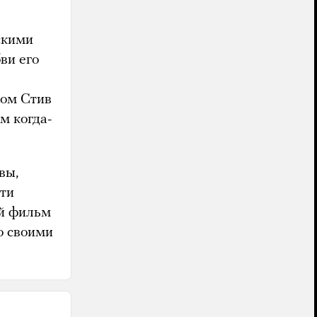
скими
ви его
ром Стив
м когда-
вы,
сти
ый фильм
о своими