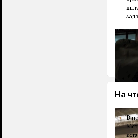
пыт
зад
В трейл
Мстител
в «Капи
Америка
На чт
В н
Мст
кст