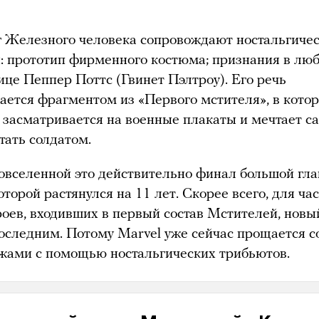
 Железного человека сопровождают ностальгиче
: прототип фирменного костюма; признания в люб
це Пеппер Поттс (Гвинет Пэлтроу). Его речь
ается фрагментом из «Первого мстителя», в кото
 засматривается на военные плакаты и мечтает са
тать солдатом.
овселенной это действительно финал большой гла
торой растянулся на 11 лет. Скорее всего, для ча
роев, входивших в первый состав Мстителей, нов
последним. Потому Marvel уже сейчас прощается с
жами с помощью ностальгических трибьютов.