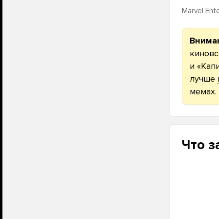
Marvel Ent
Внима
киновс
и «Кап
лучше
мемах.
Что з