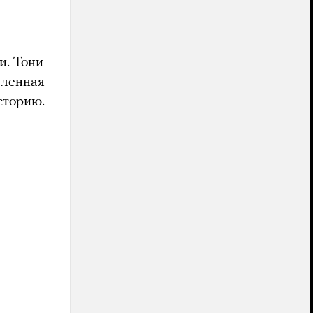
и. Тони
еленная
сторию.