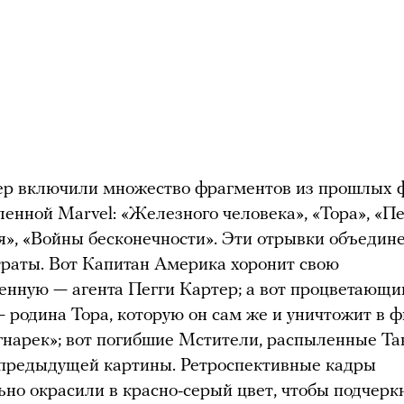
ер включили множество фрагментов из прошлых
ленной Marvel: «Железного человека», «Тора», «П
я», «Войны бесконечности». Эти отрывки объедин
траты. Вот Капитан Америка хоронит свою
енную — агента Пегги Картер; а вот процветающи
— родина Тора, которую он сам же и уничтожит в 
агнарек»; вот погибшие Мстители, распыленные Т
 предыдущей картины. Ретроспективные кадры
ьно окрасили в красно-серый цвет, чтобы подчерк