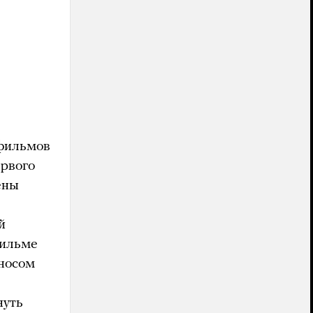
 фильмов
ервого
ены
й
фильме
аносом
нуть