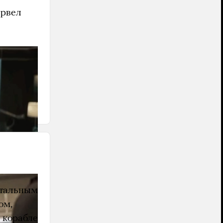
арвел
о члена
го
ном
стальным
ом,
 корабле