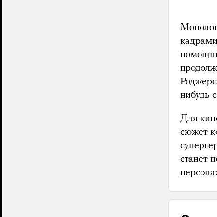
Монолог
кадрами
помощни
продолж
Роджерс
нибудь с
Для кин
сюжет ко
суперге
станет 
персона