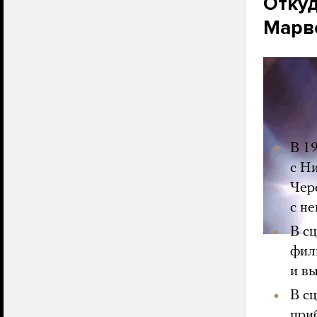
Откуд
Марв
В конце
супергер
краткая
В 1
с Н
Чер
с не
В с
фил
и в
В с
при