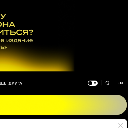
EN
ЩЬ ДРУГА