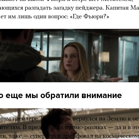
ающихся разгадать загадку пейджера. Капитан М
ает им лишь один вопрос: «Где Фьюри?»
ере Тор пытается впечатлить своим топором новог
ей. Этот момент происходит уже после показанно
тане Марвел» знакомства супергероини с Капита
 и Черной Вдовой.
о еще мы обратили внимание
овом трейлере Тони Старк вернулся на Землю к о
ителям. В предыдущих промо-роликах — да и в эт
ати, тоже — супергерой дрейфовал на космическом