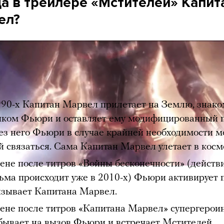
а в трейлере «Мстителей» Капит
ел?
 трейлера появляется Капитан Марвел — могущес
оиня, которая, как ожидается, победит Таноса. Во
 хроника связанных с ней событий:
990-х Капитан Марвел прилетает на Землю, знако
иком Фьюри и оставляет ему модифицированный 
ез него Фьюри в случае крайней необходимости 
й связаться. Сама Капитан Марвел улетает в косм
цене после титров «Войны бесконечности» (действ
ьма происходит уже в 2010-х) Фьюри активирует
ызывает Капитана Марвел.
цене после титров «Капитана Марвел» супергерои
бывает на вызов Фьюри и встречает Мстителей,