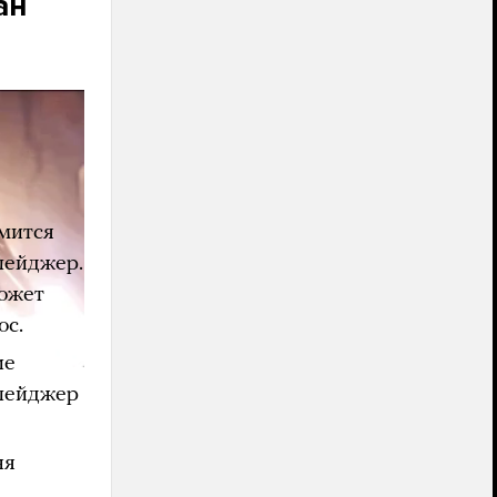
ан
твенная
т
мится
пейджер.
может
ос.
ие
 пейджер
ня