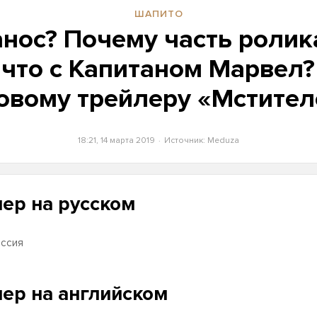
ШАПИТО
анос? Почему часть ролик
 что с Капитаном Марвел
новому трейлеру «Мстител
18:21, 14 марта 2019
Источник:
Meduza
ер на русском
ссия
ер на английском