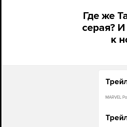
Где же Т
серая? И
к 
Трейл
MARVEL Ро
Трейл