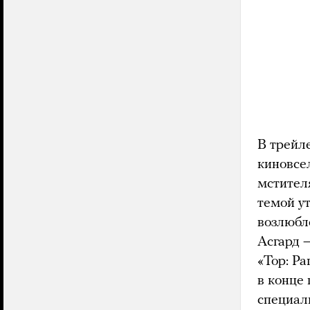
В трейл
киновсе
мстител
темой у
возлюбл
Асгард 
«Тор: Р
в конце
специал