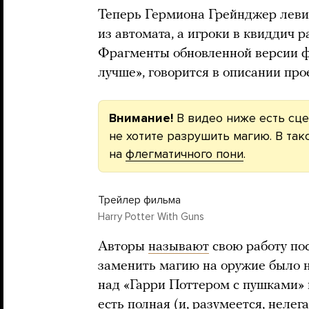
Теперь Гермиона Грейнджер леви
из автомата, а игроки в квиддич р
Фрагменты обновленной версии ф
лучше», говорится в описании про
Внимание!
В видео ниже есть сце
не хотите разрушить магию. В та
на
флегматичного пони
.
Трейлер фильма
Harry Potter With Guns
Авторы
называют
свою работу по
заменить магию на оружие было не
над «Гарри Поттером с пушками» и
есть полная (и, разумеется, нелег