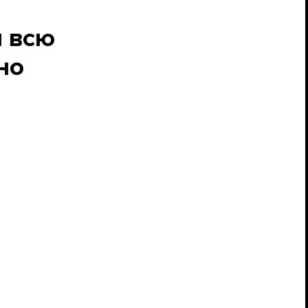
и всю
но