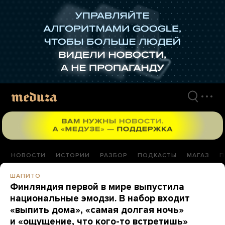
Перейти
к
материалам
НОВОСТИ
ИСТОРИИ
РАЗБОР
ПОДКАСТЫ
МАГАЗ
П
ШАПИТО
Финляндия первой в мире выпустила
национальные эмодзи. В набор входит
«выпить дома», «самая долгая ночь»
и «ощущение, что кого-то встретишь»