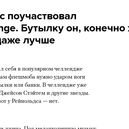
с поучаствовал
nge. Бутылку он, конечно 
даже лучше
ал себя в популярном челлендже
икам флешмоба нужно ударом ноги
тылки или банки. В челлендже уже
Джейсон Стэйтем и другие звезды.
вот у Рейнольдса — нет.
ки джина. Под меланхоличную музыку