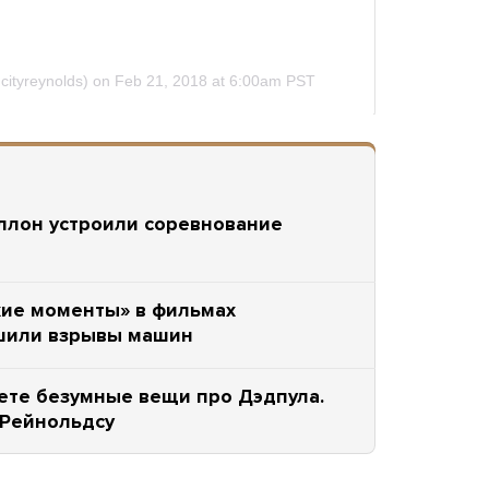
ллон устроили соревнование
хие моменты» в фильмах
ушили взрывы машин
ете безумные вещи про Дэдпула.
 Рейнольдсу