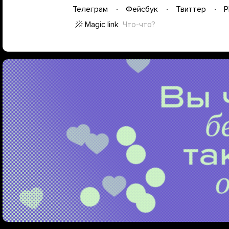
Телеграм
Фейсбук
Твиттер
P
Magic link
Что-что?