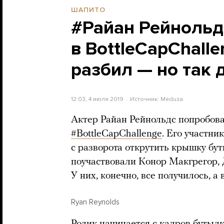
ШАПИТО
#Райан Рейнольд
в BottleCapChalle
разбил — но так 
12:03, 4 июля 2019
Источник:
Meduza
Актер Райан Рейнольдс попробов
#BottleCapChallenge
. Его участн
с разворота открутить крышку бу
поучаствовали Конор Макгрегор, 
У них, конечно, все получилось, а 
Ryan Reynolds
Ролик начинается с кадров бутыл