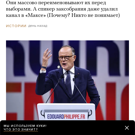
Они массово переименовывают их перед
выборами. А спикер заксобрания даже удалил
канал в «Максе» (Почему? Никто не понимает)
день назад
ИСТОРИИ
МЫ ИСПОЛЬЗУЕМ КУКИ!
Россия пытается вмешаться в выборы
ЧТО ЭТО ЗНАЧИТ?