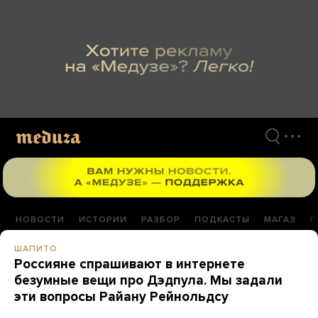
Перейти
к
материалам
НОВОСТИ
ИСТОРИИ
РАЗБОР
ПОДКАСТЫ
МАГАЗ
П
ШАПИТО
Россияне спрашивают в интернете
безумные вещи про Дэдпула. Мы задали
эти вопросы Райану Рейнольдсу