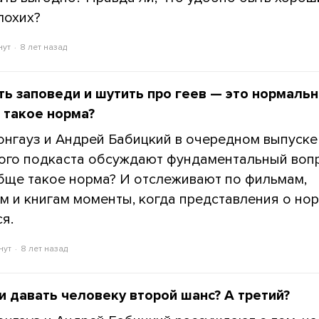
лохих?
нут
8 лет назад
ь заповеди и шутить про геев — это нормальн
 такое норма?
онгауз и Андрей Бабицкий в очередном выпуске
ого подкаста обсуждают фундаментальный воп
бще такое норма? И отслеживают по фильмам,
м и книгам моменты, когда представления о но
я.
нут
8 лет назад
и давать человеку второй шанс? А третий?