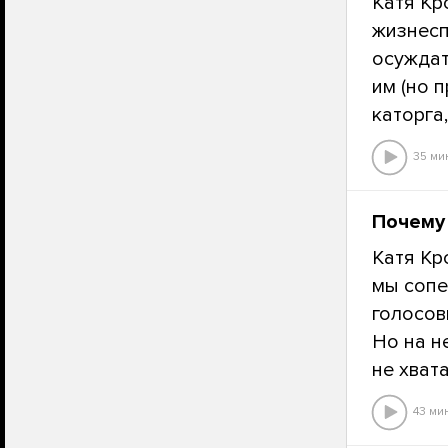
Катя Кр
жизнесп
осуждат
им (но 
каторга
35 ми
Почему 
Катя Кр
мы сопе
голосов
Но на н
не хват
43 ми