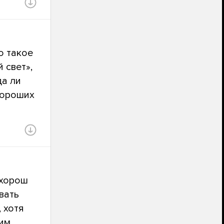
о такое
 свет»,
да ли
хороших
 хорош
вать
 хотя
шим