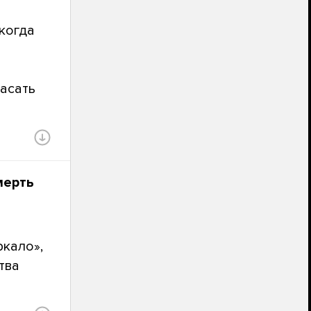
когда
пасать
мерть
ркало»,
тва