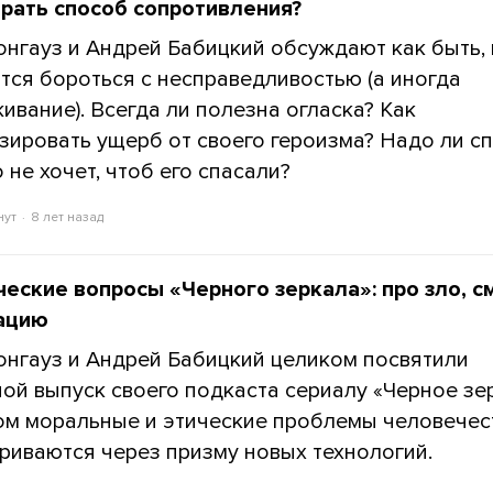
рать способ сопротивления?
онгауз и Андрей Бабицкий обсуждают как быть, 
тся бороться с несправедливостью (а иногда
живание). Всегда ли полезна огласка? Как
зировать ущерб от своего героизма? Надо ли с
о не хочет, чтоб его спасали?
нут
8 лет назад
ческие вопросы «Черного зеркала»: про зло, с
тацию
онгауз и Андрей Бабицкий целиком посвятили
ой выпуск своего подкаста сериалу «Черное зе
ом моральные и этические проблемы человечес
риваются через призму новых технологий.