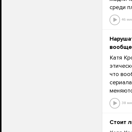
среди п
46 ми
Нарушат
вообще
Катя Кр
этическ
что воо
сериала
меняютс
38 ми
Стоит л