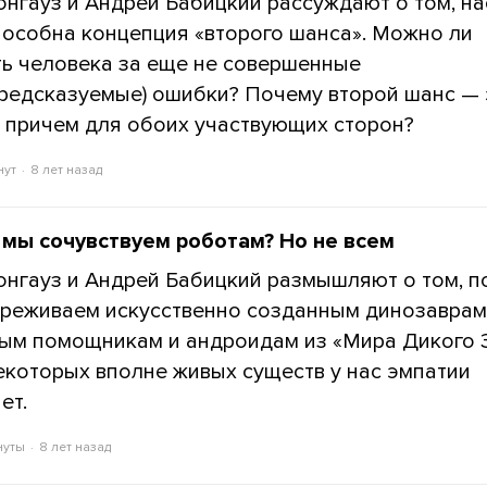
онгауз и Андрей Бабицкий рассуждают о том, н
особна концепция «второго шанса». Можно ли
ь человека за еще не совершенные
предсказуемые) ошибки? Почему второй шанс — 
, причем для обоих участвующих сторон?
нут
8 лет назад
мы сочувствуем роботам? Но не всем
онгауз и Андрей Бабицкий размышляют о том, п
реживаем искусственно созданным динозаврам
ым помощникам и андроидам из «Мира Дикого 
екоторых вполне живых существ у нас эмпатии
ает.
нуты
8 лет назад