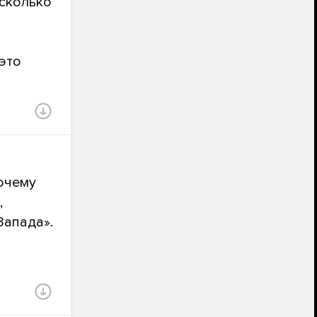
асколько
это
очему
,
Запада».