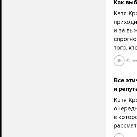
Как выб
Катя Кр
приходи
и за вы
спрогно
того, кт
49 ми
Все эти
и репу
Катя Кр
очередн
в котор
рассмат