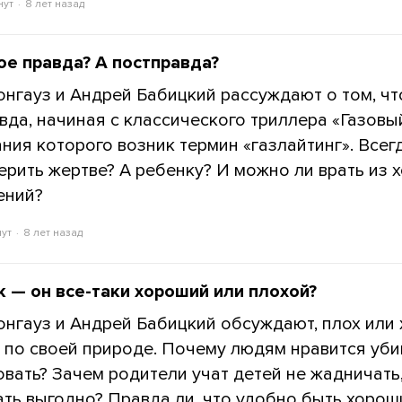
нут
8 лет назад
ое правда? А постправда?
онгауз и Андрей Бабицкий рассуждают о том, чт
вда, начиная с классического триллера «Газовый
ания которого возник термин «газлайтинг». Всег
ерить жертве? А ребенку? И можно ли врать из 
ений?
нут
8 лет назад
 — он все-таки хороший или плохой?
онгауз и Андрей Бабицкий обсуждают, плох или
 по своей природе. Почему людям нравится уби
овать? Зачем родители учат детей не жадничать,
ть выгодно? Правда ли, что удобно быть хоро