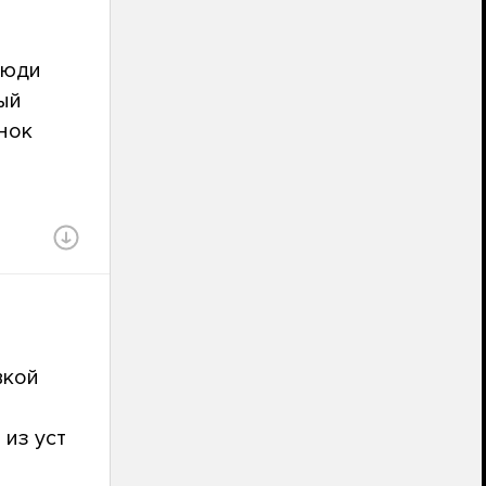
люди
ный
енок
й
вкой
 из уст