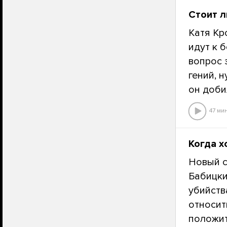
Стоит л
Катя Кр
идут к 
вопрос 
гений, 
он доби
47 ми
Когда х
Новый с
Бабицки
убийств
относит
положит