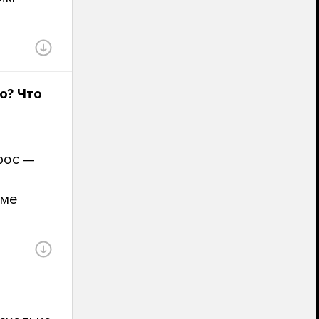
о? Что
рос —
рме