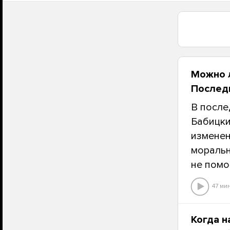
Можно л
Последн
В после
Бабицки
изменен
моральн
не помо
47 ми
Когда н