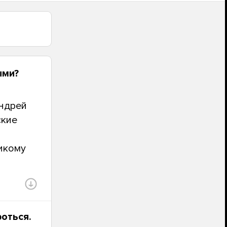
ыми?
Андрей
ские
икому
роться.