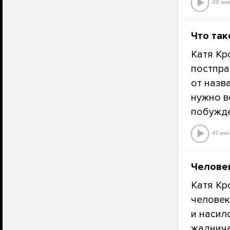
48 ми
Что так
Катя Кр
постпра
от назв
нужно в
побужд
47 ми
Человек
Катя Кр
человек
и насил
жаднича