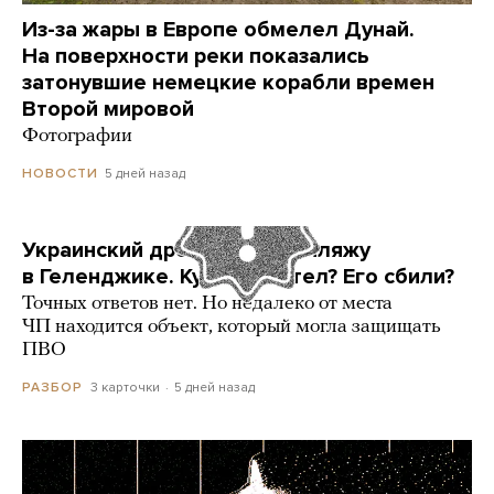
Из-за жары в Европе обмелел Дунай.
На поверхности реки показались
затонувшие немецкие корабли времен
Второй мировой
Фотографии
5 дней назад
НОВОСТИ
Украинский дрон попал по пляжу
в Геленджике. Куда он летел? Его сбили?
Точных ответов нет. Но недалеко от места
ЧП находится объект, который могла защищать
ПВО
3 карточки
5 дней назад
РАЗБОР