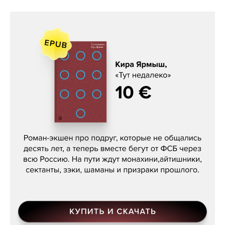
Кира Ярмыш, «Тут недалеко»