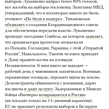
выборов: Лукашенко набрал более 80% голосов,
все жалобы на выборы отклонены. Замглавы МВД,
утверждавший, что в изоляторах никого не били,
уточняет:
«Не били в камере»
. Тихановская
объявляет
о создании Координационного совета
для обеспечения передачи власти. Лукашенко
проводит заседание Совбеза, на котором
заявляет
,
что организаторы протестов «понаехали
из Польши, Голландии, Украины, с этой „Открытой
России“, Навального». Тысячи человек приходят
к Дому правительства на площади
Независимости. К ним никто не выходит —
рабочий день у чиновников закончился. Военные,
охраняющие площадь, опускают щиты на землю.
Демонстранты обнимаются с военными, дарят
им цветы
и даже целуют
. Задержанные в Минске
бойцы «Вагнера»
возвращаются в Россию
(их посадят только на 14-дневный карантин).
ЕС не признает результаты выборов в Беларуси