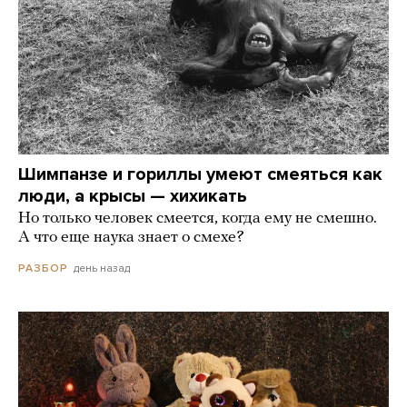
Шимпанзе и гориллы умеют смеяться как
люди, а крысы — хихикать
Но только человек смеется, когда ему не смешно.
А что еще наука знает о смехе?
день назад
РАЗБОР