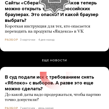
Сайты «Сбера» и других банков теперь
можно открыть только в российских
браузерах. Это опасно? И какой браузер
выбрать?
Короткая инструкция для тех, кто опасается
переходить на продукты «Яндекса» и VK
3 карточки
4 дня назад
РАЗБОР
ЕЩЕ НОВОСТИ
В суд подали иск с требованием снять
«Яблоко» с выборов. А разве это еще
можно сделать?
До какой даты надо продержаться, чтобы партию
точно допустили?
7 карточек
день назад
РАЗБОР