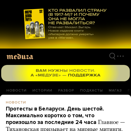
Перейти
к
материалам
НОВОСТИ
ИСТОРИИ
РАЗБОР
ПОДКАСТЫ
МАГАЗ
П
НОВОСТИ
Протесты в Беларуси. День шестой.
Максимально коротко о том, что
произошло за последние 24 часа
Главное —
Тихановская призывает на мирные митинги,