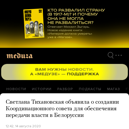
Перейти
к
материалам
НОВОСТИ
ИСТОРИИ
РАЗБОР
ПОДКАСТЫ
МАГАЗ
П
Светлана Тихановская объявила о создании
Координационного совета для обеспечения
передачи власти в Белоруссии
12:42, 14 августа 2020