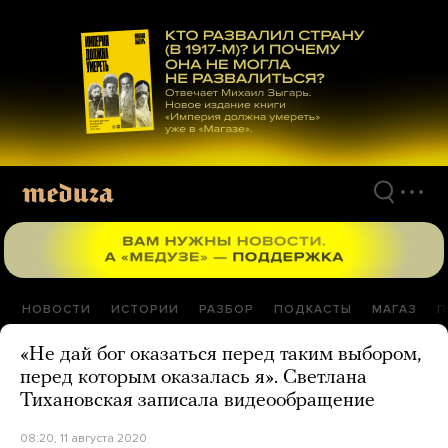
Перейти
к
материалам
НОВОСТИ
ИСТОРИИ
РАЗБОР
ПОДКАСТЫ
МАГАЗ
П
«Не дай бог оказаться перед таким выбором,
перед которым оказалась я». Светлана
Тихановская записала видеообращение
08:20, 11 августа 2020