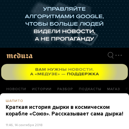
Перейти
к
материалам
НОВОСТИ
ИСТОРИИ
РАЗБОР
ПОДКАСТЫ
МАГАЗ
П
ШАПИТО
Краткая история дырки в космическом
корабле «Союз». Рассказывает сама дырка!
11:46, 14 сентября 2018