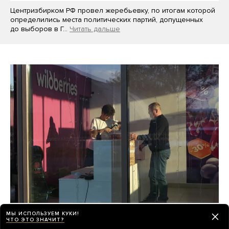
Центризбирком РФ провел жеребьевку, по итогам которой
определились места политических партий, допущенных
до выборов в Г…
Читать дальше
Wildberries потеряла как минимум 100
МЫ ИСПОЛЬЗУЕМ КУКИ!
ЧТО ЭТО ЗНАЧИТ?
миллиардов рублей от атак украинских