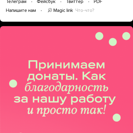
Телеграм
Фейсбук
Твиттер
PDF
Magic link
Что-что?
Напишите нам