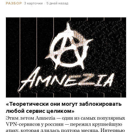
3 карточки
5 дней назад
РАЗБОР
«Теоретически они могут заблокировать
любой сервис целиком»
Этим летом Amnezia — один из самых популярных
VPN-сервисов у россиян — пережил крупнейшую
атаку, которая длилась полтора месяца. Интервью