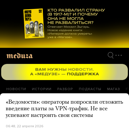
Перейти
к
материалам
НОВОСТИ
ИСТОРИИ
РАЗБОР
ПОДКАСТЫ
МАГАЗ
П
«Ведомости»: операторы попросили отложить
введение платы за VPN-трафик. Не все
успевают настроить свои системы
06:48, 22 апреля 2026