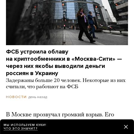
ФСБ устроила облаву
на криптообменники в «Москва-Сити» —
через них якобы выводили деньги
россиян в Украину
Задержаны больше 20 человек. Некоторые из них
считали, что работают на ФСБ
день назад
НОВОСТИ
В Москве прозвучал громкий взрыв. Его
слышали в разных частях города. Что это
МЫ ИСПОЛЬЗУЕМ КУКИ!
было — не знает даже МЧС
ЧТО ЭТО ЗНАЧИТ?