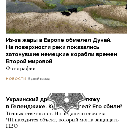
Из-за жары в Европе обмелел Дунай.
На поверхности реки показались
затонувшие немецкие корабли времен
Второй мировой
Фотографии
5 дней назад
НОВОСТИ
Украинский дрон попал по пляжу
в Геленджике. Куда он летел? Его сбили?
Точных ответов нет. Но недалеко от места
ЧП находится объект, который могла защищать
ПВО