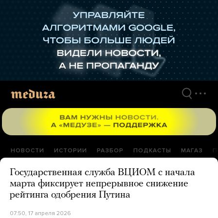
Перейти
к
материалам
НОВОСТИ
ИСТОРИИ
РАЗБОР
ПОДКАСТЫ
МАГАЗ
П
Государственная служба ВЦИОМ с начала
марта фиксирует непрерывное снижение
рейтинга одобрения Путина
07:50, 17 апреля 2026