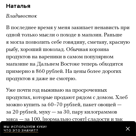
Наталья
Владивосток
В последнее время у меня закипает ненависть при
одной только мысли о походе в магазин. Раньше
я могла позволить себе говядину, сметану, красную
рыбу, хороший шоколад. Обычная корзина
продуктов на вареники в самом популярном
магазине на Дальнем Востоке теперь обходится
примерно в 860 рублей. На цены более дорогих
продуктов я даже не смотрю.
Уже почти год выживаю на просроченных
продуктах, которые продают рядом с домом. Хлеб
можно купить за 60–70 рублей, пакет овощей —
за 20 рублей, муку — за 30, пару килограммов
мяса — за 100, [нормально стоят] сладости и так
далее. Сначала очень неприятно есть такую
МЫ ИСПОЛЬЗУЕМ КУКИ!
ЧТО ЭТО ЗНАЧИТ?
продукцию, потом привыкаешь и смиряешься.