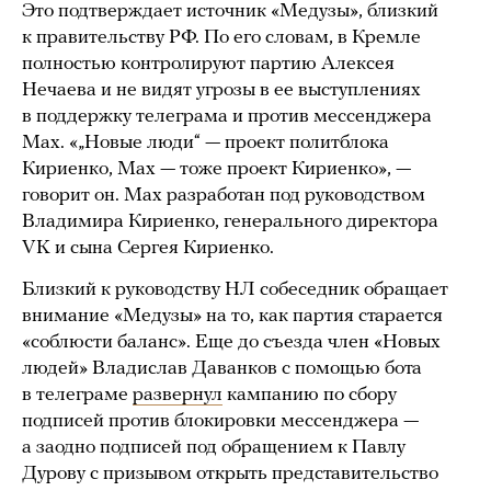
Это подтверждает источник «Медузы», близкий
к правительству РФ. По его словам, в Кремле
полностью контролируют партию Алексея
Нечаева и не видят угрозы в ее выступлениях
в поддержку телеграма и против мессенджера
Max. «„Новые люди“ — проект политблока
Кириенко, Мax — тоже проект Кириенко», —
говорит он. Max разработан под руководством
Владимира Кириенко, генерального директора
VK и сына Сергея Кириенко.
Близкий к руководству НЛ собеседник обращает
внимание «Медузы» на то, как партия старается
«соблюсти баланс». Еще до съезда член «Новых
людей» Владислав Даванков с помощью бота
в телеграме
развернул
кампанию по сбору
подписей против блокировки мессенджера —
а заодно подписей под обращением к Павлу
Дурову с призывом открыть представительство