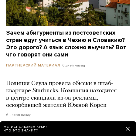
Зачем абитуриенты из постсоветских
стран едут учиться в Чехию и Словакию?
Это дорого? А язык сложно выучить? Вот
что говорят они сами
6 дней назад
ПАРТНЕРСКИЙ МАТЕРИАЛ
Полиция Сеула провела обыски в штаб-
квартире Starbucks. Компания находится
в центре скандала из-за рекламы,
оскорбившей жителей Южной Кореи
6 часов назад
МЫ ИСПОЛЬЗУЕМ КУКИ!
ЧТО ЭТО ЗНАЧИТ?
«Прямые убытки — миллиарды гривен».