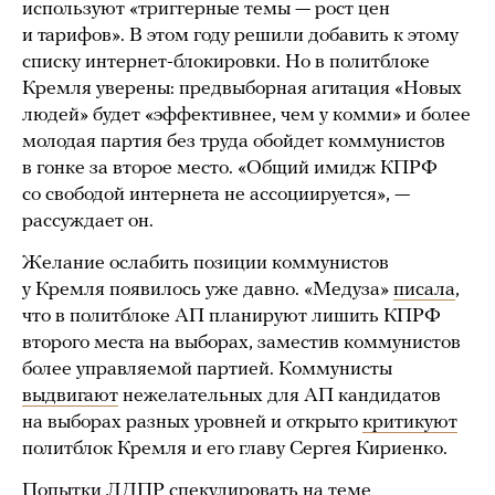
используют «триггерные темы — рост цен
и тарифов». В этом году решили добавить к этому
списку интернет-блокировки. Но в политблоке
Кремля уверены: предвыборная агитация «Новых
людей» будет «эффективнее, чем у комми» и более
молодая партия без труда обойдет коммунистов
в гонке за второе место. «Общий имидж КПРФ
со свободой интернета не ассоциируется», —
рассуждает он.
Желание ослабить позиции коммунистов
у Кремля появилось уже давно. «Медуза»
писала
,
что в политблоке АП планируют лишить КПРФ
второго места на выборах, заместив коммунистов
более управляемой партией. Коммунисты
выдвигают
нежелательных для АП кандидатов
на выборах разных уровней и открыто
критикуют
политблок Кремля и его главу Сергея Кириенко.
Попытки ЛДПР спекулировать на теме