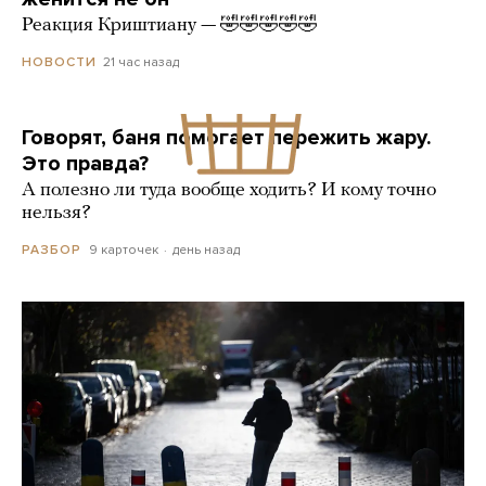
Реакция Криштиану — 🤣🤣🤣🤣🤣
21 час назад
НОВОСТИ
Говорят, баня помогает пережить жару.
Это правда?
А полезно ли туда вообще ходить? И кому точно
нельзя?
9 карточек
день назад
РАЗБОР