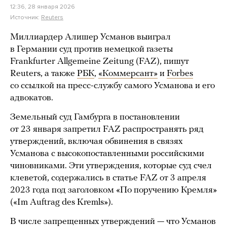
12:36, 28 января 2026
Источник:
Reuters
Миллиардер Алишер Усманов выиграл
в Германии суд против немецкой газеты
Frankfurter Allgemeine Zeitung (FAZ), пишут
Reuters, а также
РБК
,
«Коммерсант»
и
Forbes
со ссылкой на пресс-службу самого Усманова и его
адвокатов.
Земельный суд Гамбурга в постановлении
от 23 января запретил FAZ распространять ряд
утверждений, включая обвинения в связях
Усманова с высокопоставленными российскими
чиновниками. Эти утверждения, которые суд счел
клеветой, содержались в статье FAZ от 3 апреля
2023 года под заголовком «По поручению Кремля»
(«Im Auftrag des Kremls»).
В числе запрещенных утверждений — что Усманов