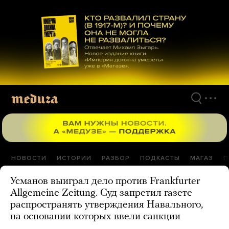
Перейти
к
материалам
НОВОСТИ
ИСТОРИИ
РАЗБОР
ПОДКАСТЫ
МАГАЗ
П
Усманов выиграл дело против Frankfurter
Allgemeine Zeitung. Суд запретил газете
распространять утверждения Навального,
на основании которых ввели санкции