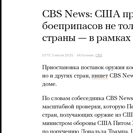
CBS News: США пр
боеприпасов не тол
страны — в рамках
07:17, 3 июля 2025
Источник:
CBS
Приостановка поставок оружия ко
но и других стран,
пишет
CBS News
доме.
По словам собеседника CBS News,
масштабной проверки, которую Пе
стран, получающих оружие из СШ
министром обороны США Питом Х
по поручению Дональда Трампа. Ц