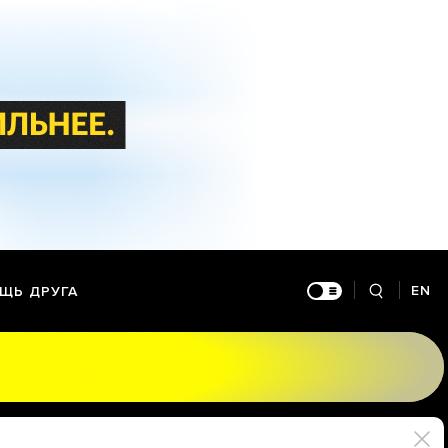
EN
ЩЬ ДРУГА