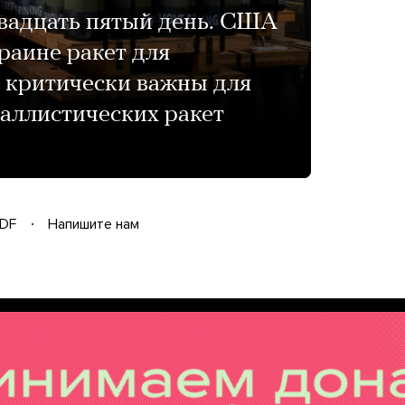
двадцать пятый день. США
раине ракет для
и критически важны для
баллистических ракет
DF
Напишите нам