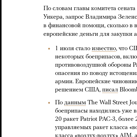
По словам главы комитета сенат
Уикера, запрос Владимира Зеленс
в финансовой помощи, сколько в 
европейские деньги для закупки 
1 июля стало
известно
, что С
некоторых боеприпасов, вклю
противовоздушной обороны Pa
опасения по поводу истощени
армии. Европейские чиновни
решением США,
писал
Bloomb
По
данным
The Wall Street Jo
боеприпасы находились уже в
20 ракет Patriot PAC-3, более
управляемых ракет класса «во
класса «воздух-воздух» AIM, 