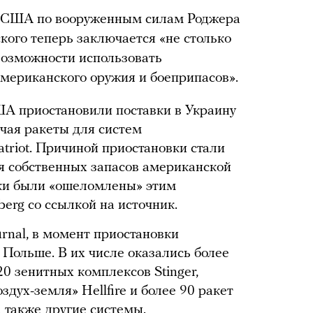
а США по вооруженным силам Роджера
кого теперь заключается «не столько
возможности использовать
американского оружия и боеприпасов».
ША приостановили поставки в Украину
чая ракеты для систем
triot. Причиной приостановки стали
я собственных запасов американской
ки были «ошеломлены» этим
erg со ссылкой на источник.
urnal, в момент приостановки
 Польше. В их числе оказались более
 20 зенитных комплексов Stinger,
здух-земля» Hellfire и более 90 ракет
а также другие системы.