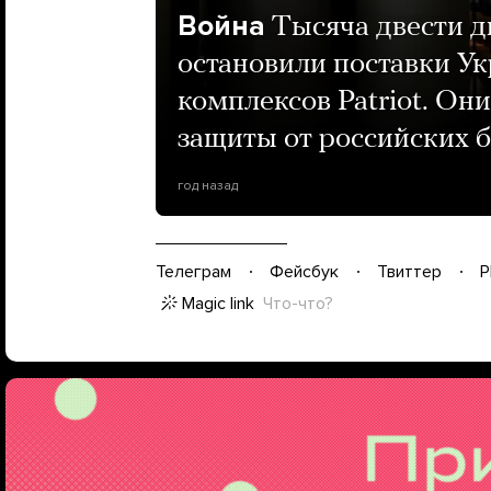
Война
Тысяча двести 
остановили поставки Ук
комплексов Patriot. Он
защиты от российских 
год назад
Телеграм
Фейсбук
Твиттер
P
Magic link
Что-что?