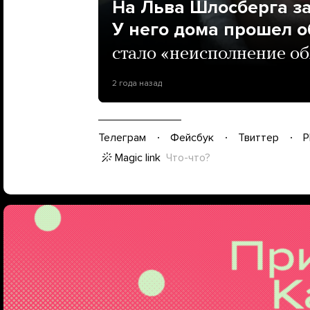
На Льва Шлосберга за
У него дома прошел о
стало «неисполнение об
2 года назад
Телеграм
Фейсбук
Твиттер
P
Magic link
Что-что?