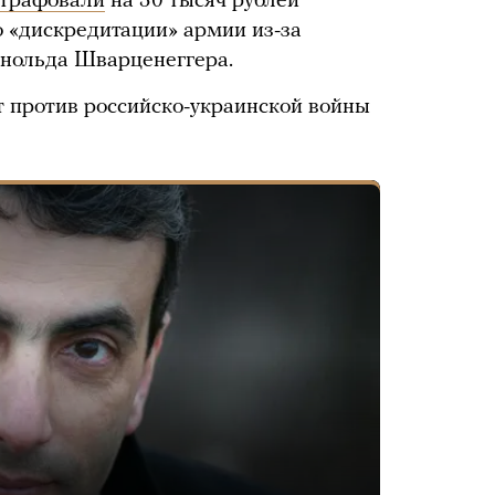
трафовали
на 30 тысяч рублей
о «дискредитации» армии из-за
рнольда Шварценеггера.
 против российско-украинской войны