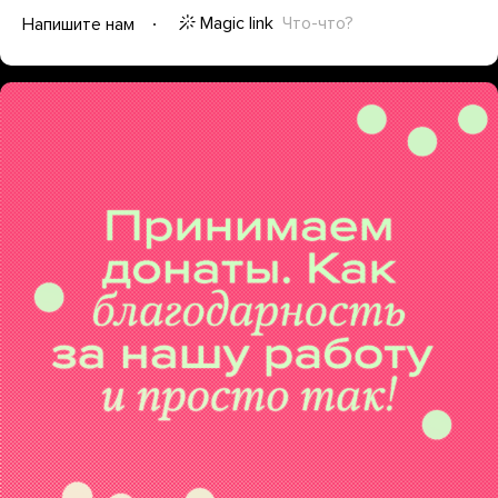
Magic link
Что-что?
Напишите нам