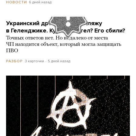
6 дней назад
НОВОСТИ
Украинский дрон попал по пляжу
в Геленджике. Куда он летел? Его сбили?
Точных ответов нет. Но недалеко от места
ЧП находится объект, который могла защищать
ПВО
3 карточки
5 дней назад
РАЗБОР