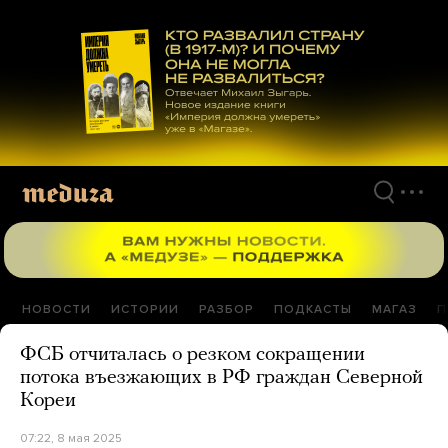
Перейти
к
материалам
НОВОСТИ
ИСТОРИИ
РАЗБОР
ПОДКАСТЫ
МАГАЗ
П
ФСБ отчиталась о резком сокращении
потока въезжающих в РФ граждан Северной
Кореи
07:22, 8 мая 2025